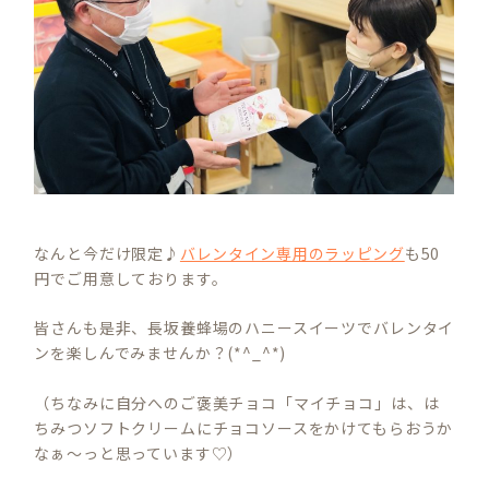
なんと今だけ限定♪
バレンタイン専用のラッピング
も50
円でご用意しております。
皆さんも是非、長坂養蜂場のハニースイーツでバレンタイ
ンを楽しんでみませんか？(*^_^*)
（ちなみに自分へのご褒美チョコ「マイチョコ」は、は
ちみつソフトクリームにチョコソースをかけてもらおうか
なぁ～っと思っています♡）