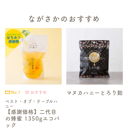
ながさかのおすすめ
マヌカハニーとろり飴
おすすめ
No.1
ベスト・オブ・テーブルハ
ニー
【感謝価格】二代目
の蜂蜜 1350gエコパ
ック