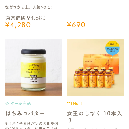
ながさか史上、人気NO.1！
¥
4,680
通常価格
¥
4,280
¥
690
クール商品
No.1
はちみつバター
女王のしずく 10本入
り
もしも“全国食パンのお供総選
挙”があったら、代表出品させ