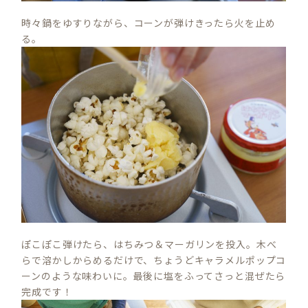
時々鍋をゆすりながら、コーンが弾けきったら火を止め
る。
ぽこぽこ弾けたら、はちみつ＆マーガリンを投入。木べ
S
らで溶かしからめるだけで、ちょうどキャラメルポップコ
E
ーンのような味わいに。最後に塩をふってさっと混ぜたら
A
完成です！