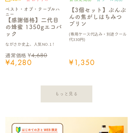
ベスト・オブ・テーブルハ
【3個セット】ぶんぶ
ニー
んの焦がしはちみつ
【感謝価格】二代目
プリン
の蜂蜜 1350gエコパ
ック
(専用ケース代込み・別途クール
代330円)
ながさか史上、人気NO.1！
¥
4,680
通常価格
¥
4,280
¥
1,350
もっと見る