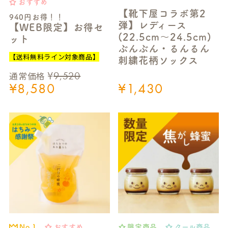
おすすめ
【靴下屋コラボ第2
940円お得！！
弾】レディース
【WEB限定】お得セ
(22.5cm～24.5cm)
ット
ぶんぶん・るんるん
【送料無料ライン対象商品】
刺繍花柄ソックス
¥
9,520
通常価格
¥
8,580
¥
1,430
おすすめ
限定商品
クール商品
No.1