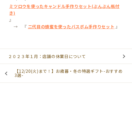
ミツロウを使ったキャンドル手作りセット(ぶんぶん瓶付
き)
』
→ 『
二代目の蜂蜜を使ったバスボム手作りセット
』
２０２３年１月：店舗の休業日について
【12/20(火)まで！】お歳暮・冬の特選ギフト-おすすめ
3選-