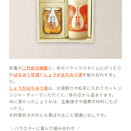
定番の
二代目の蜂蜜
と、冬のリラックスタイムにぴったり
の
はちみつ甘酒
と
しょうがはちみつ漬
を組み合わせまし
た。
しょうがはちみつ漬
は、お湯割りや紅茶に入れてホットジ
ンジャーティーでいただくと、体の芯から温まります。
中に漬かったしょうがは、生姜焼きや佃煮の材料にもぴ
ったり。
お料理好きの方にも喜ばれること間違いなしです。
＼ バラエティに富んだ組み合わせ ／