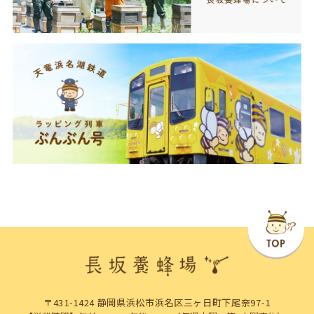
〒431-1424 静岡県浜松市浜名区三ヶ日町下尾奈97-1