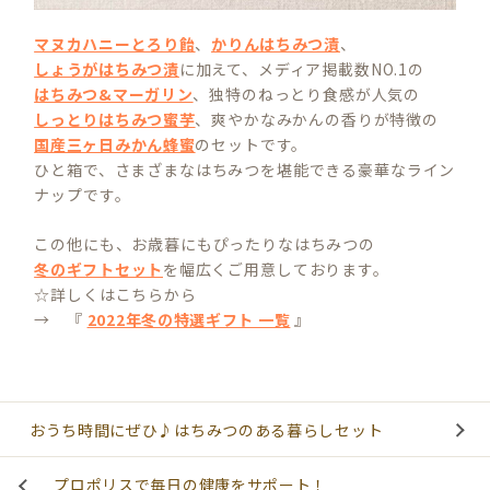
マヌカハニーとろり飴
、
かりんはちみつ漬
、
しょうがはちみつ漬
に加えて、メディア掲載数NO.1の
はちみつ&マーガリン
、独特のねっとり食感が人気の
しっとりはちみつ蜜芋
、爽やかなみかんの香りが特徴の
国産三ヶ日みかん蜂蜜
のセットです。
ひと箱で、さまざまなはちみつを堪能できる豪華なライン
ナップです。
この他にも、お歳暮にもぴったりなはちみつの
冬のギフトセット
を幅広くご用意しております。
☆詳しくはこちらから
→ 『
2022年冬の特選ギフト 一覧
』
おうち時間にぜひ♪はちみつのある暮らしセット
プロポリスで毎日の健康をサポート！