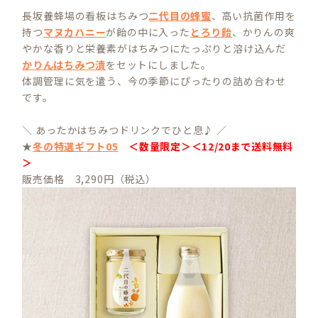
長坂養蜂場の看板はちみつ
二代目の蜂蜜
、高い抗菌作用を
持つ
マヌカハニー
が飴の中に入った
とろり飴
、かりんの爽
やかな香りと栄養素がはちみつにたっぷりと溶け込んだ
かりんはちみつ漬
をセットにしました。
体調管理に気を遣う、今の季節にぴったりの詰め合わせ
です。
＼ あったかはちみつドリンクでひと息♪ ／
★
冬の特選ギフト05
＜数量限定＞＜12/20まで送料無料
＞
販売価格 3,290円（税込）