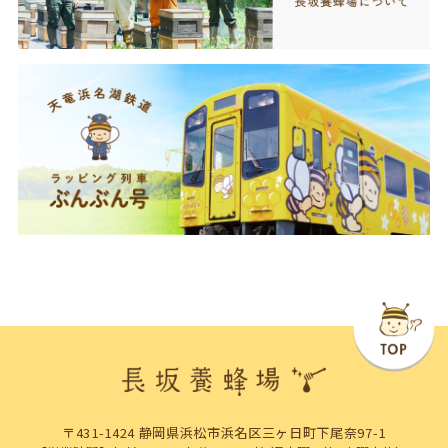
〒431-1424 静岡県浜松市浜名区三ヶ日町下尾奈97-1