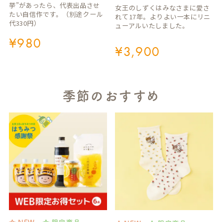
挙”があったら、代表出品させ
女王のしずくはみなさまに愛さ
たい自信作です。（別途クール
れて17年。よりよい一本にリニ
代330円）
ューアルいたしました。
¥
980
¥
3,900
季節のおすすめ