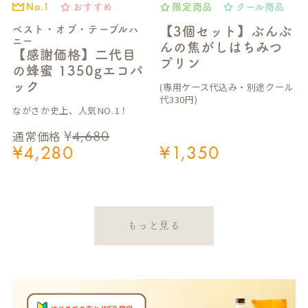
おすすめ
限定商品
クール商品
No.1
ベスト・オブ・テーブルハ
【3個セット】ぶんぶ
ニー
んの焦がしはちみつ
【感謝価格】二代目
プリン
の蜂蜜 1350gエコパ
ック
(専用ケース代込み・別途クール
代330円)
ながさか史上、人気NO.1！
¥
4,680
通常価格
¥
4,280
¥
1,350
もっと見る