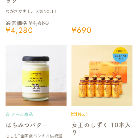
ック
ながさか史上、人気NO.1！
¥
4,680
通常価格
¥
4,280
¥
690
クール商品
No.1
はちみつバター
女王のしずく 10本入
り
もしも“全国食パンのお供総選