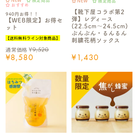
NEW
限定商品
NEW
限定商品
おすすめ
【靴下屋コラボ第2
940円お得！！
弾】レディース
【WEB限定】お得セ
(22.5cm～24.5cm)
ット
ぶんぶん・るんるん
【送料無料ライン対象商品】
刺繍花柄ソックス
¥
9,520
通常価格
¥
8,580
¥
1,430