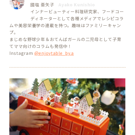
國塩 亜矢子
Ayako Kunishio
インナービューティー料理研究家、フードコー
ディネーターとして各種メディアでレシピコラ
ムや美容栄養学の連載を持つ。趣味はファミリーキャン
プ。
まじめな野球少年＆おてんばガールの二児母として子育
てママ向けのコラムも発信中！
Instagram
@enjoytable_by.a