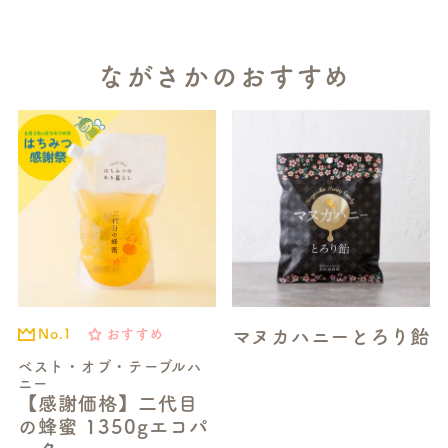
ながさかのおすすめ
マヌカハニーとろり飴
おすすめ
No.1
ベスト・オブ・テーブルハ
ニー
【感謝価格】二代目
の蜂蜜 1350gエコパ