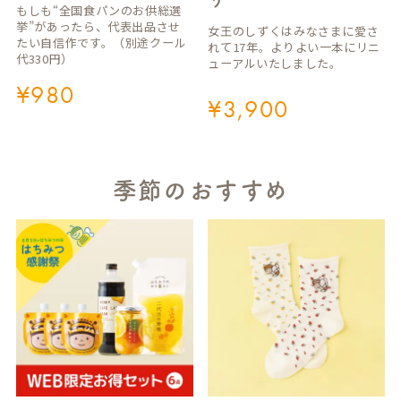
もしも“全国食パンのお供総選
挙”があったら、代表出品させ
女王のしずくはみなさまに愛さ
たい自信作です。（別途クール
れて17年。よりよい一本にリニ
代330円）
ューアルいたしました。
¥
980
¥
3,900
季節のおすすめ