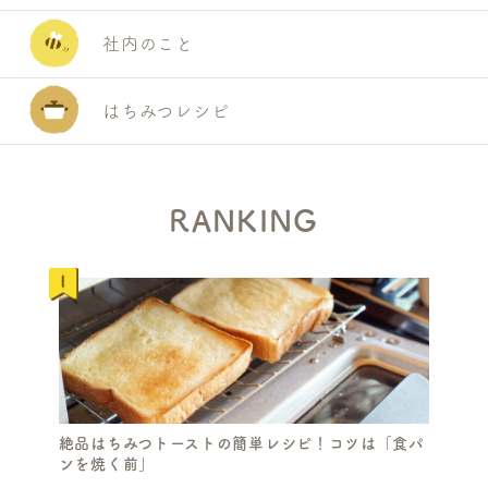
社内のこと
はちみつレシピ
RANKING
S
E
A
R
絶品はちみつトーストの簡単レシピ！コツは「食パ
C
ンを焼く前」