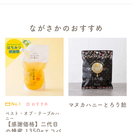
ながさかのおすすめ
マヌカハニーとろり飴
おすすめ
No.1
ベスト・オブ・テーブルハ
ニー
【感謝価格】二代目
の蜂蜜 1350gエコパ