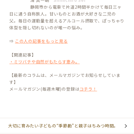
清 真一朗
Shinichiro Sei
静岡市から電車で片道2時間半かけて毎日三ヶ
日に通う自称旅人。甘いものとお酒が大好きな二児の
父。毎日の運動量を超えるアルコール摂取で、ぽっちゃり
体型を隠し切れないのが唯一の悩み。
⇒
この人の記事をもっと見る
【関連記事】
・ミツバチや自然がもたらす恵み。
【最新のコラムは、メールマガジンでお知らせしていま
す】
メールマガジン(毎週木曜)の登録は
コチラ！
大切に育みたい子どもの“季節勘”と親子はちみつ時間。