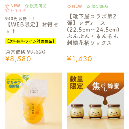
NEW
限定商品
NEW
限定商品
おすすめ
【靴下屋コラボ第2
940円お得！！
弾】レディース
【WEB限定】お得セ
(22.5cm～24.5cm)
ット
ぶんぶん・るんるん
【送料無料ライン対象商品】
刺繍花柄ソックス
¥
9,520
通常価格
¥
8,580
¥
1,430