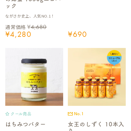
ック
ながさか史上、人気NO.1！
¥
4,680
通常価格
¥
4,280
¥
690
クール商品
No.1
はちみつバター
女王のしずく 10本入
り