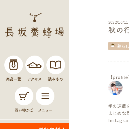
2022/10/11
秋の
暮ら
【profil
商品一覧
アクセス
読みもの
学の連載
買い物かご
メニュー
まじめな
Instagr