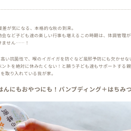
寒暖差が気になる、本格的な秋の到来。
動会など子ども達の楽しい行事も増えるこの時期は、体調管理が
けません……！
は高い抗菌性で、喉のイガイガを防ぐなど風邪予防にも欠かせな
ベントを絶対に休みたくない！と願う子ども達もサポートする親
を取り入れている我が家。
つ
はんにもおやつにも！パンプディング＋はちみ