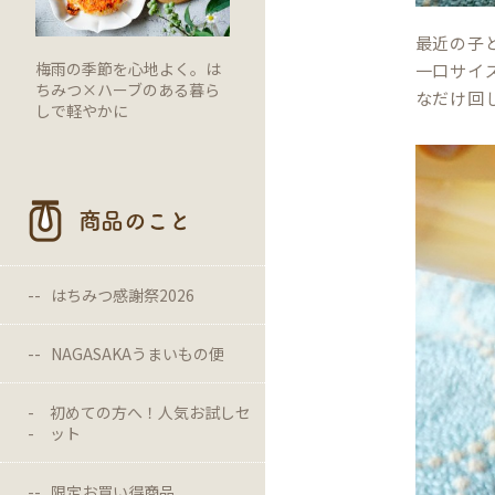
最近の子
梅雨の季節を心地よく。は
一口サイ
ちみつ×ハーブのある暮ら
なだけ回
しで軽やかに
商品のこと
はちみつ感謝祭2026
NAGASAKAうまいもの便
初めての方へ！人気お試しセ
ット
限定お買い得商品