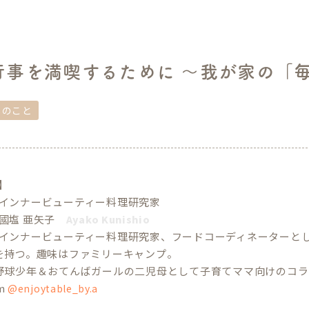
行事を満喫するために ～我が家の「
しのこと
e】
インナービューティー料理研究家
國塩 亜矢子
Ayako Kunishio
インナービューティー料理研究家、フードコーディネーターと
を持つ。趣味はファミリーキャンプ。
野球少年＆おてんばガールの二児母として子育てママ向けのコラ
am
@enjoytable_by.a