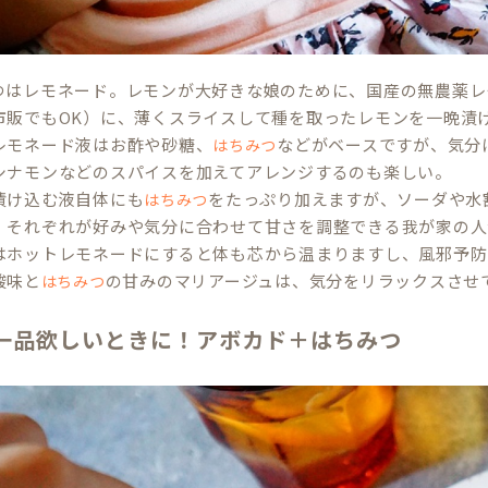
つはレモネード。レモンが大好きな娘のために、国産の無農薬レ
市販でもOK）に、薄くスライスして種を取ったレモンを一晩漬
レモネード液はお酢や砂糖、
などがベースですが、気分
はちみつ
シナモンなどのスパイスを加えてアレンジするのも楽しい。
漬け込む液自体にも
をたっぷり加えますが、ソーダや水
はちみつ
。それぞれが好みや気分に合わせて甘さを調整できる我が家の人
はホットレモネードにすると体も芯から温まりますし、風邪予防
酸味と
の甘みのマリアージュは、気分をリラックスさせ
はちみつ
一品欲しいときに！アボカド＋はちみつ