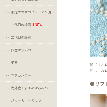
限定ナガサカプレミアム便
三代目の蜂蜜
［NEW！］
二代目の蜂蜜
国産はちみつ
巣蜜
朝ごはん
私はこれ
マヌカハニー
●リフ
海外産おすすめはちみつ
バター＆マーガリン