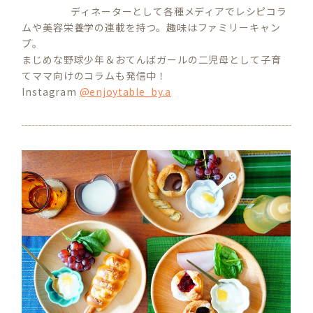
ディネーターとして各種メディアでレシピコラ
ムや美容栄養学の連載を持つ。趣味はファミリーキャン
プ。
まじめな野球少年＆おてんばガールの二児母として子育
てママ向けのコラムも発信中！
Instagram
@enjoytable_by.a