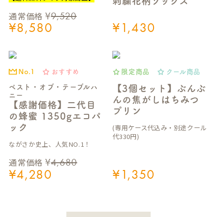
刺繍花柄ソックス
¥
9,520
通常価格
¥
8,580
¥
1,430
おすすめ
限定商品
クール商品
No.1
ベスト・オブ・テーブルハ
【3個セット】ぶんぶ
ニー
んの焦がしはちみつ
【感謝価格】二代目
プリン
の蜂蜜 1350gエコパ
ック
(専用ケース代込み・別途クール
代330円)
ながさか史上、人気NO.1！
¥
4,680
通常価格
¥
4,280
¥
1,350