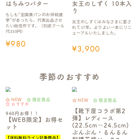
はちみつバター
女王のしずく 10本入
り
もしも“全国食パンのお供総選
挙”があったら、代表出品させ
女王のしずくはみなさまに愛さ
たい自信作です。（別途クール
れて17年。よりよい一本にリニ
代330円）
ューアルいたしました。
¥
980
¥
3,900
季節のおすすめ
NEW
限定商品
NEW
限定商品
おすすめ
【靴下屋コラボ第2
940円お得！！
弾】レディース
【WEB限定】お得セ
(22.5cm～24.5cm)
ット
ぶんぶん・るんるん
【送料無料ライン対象商品】