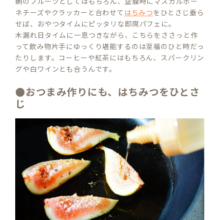
朝のフルーツとしてはもちろん、空腹時にマスカルポー
ネチーズやクラッカーと合わせて
はちみつ
をひとさじ垂ら
せば、おやつタイムにピッタリな即席パフェに。
木漏れ日タイムに一息つきながら、こちらをささっと作
って飲み物片手にゆっくり堪能するのは至福のひと時だっ
たりします。コーヒーや紅茶にはもちろん、スパークリン
グや白ワインとも合うんです。
●おつまみ作りにも、はちみつをひとさ
じ