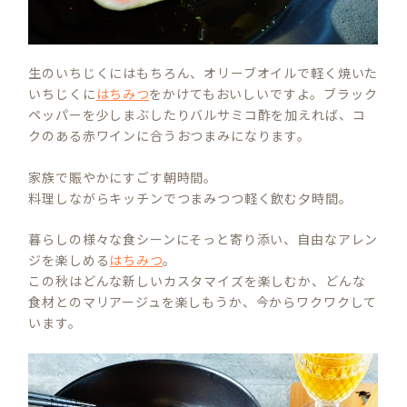
生のいちじくにはもちろん、オリーブオイルで軽く焼いた
いちじくに
はちみつ
をかけてもおいしいですよ。ブラック
ペッパーを少しまぶしたりバルサミコ酢を加えれば、コ
クのある赤ワインに合うおつまみになります。
家族で賑やかにすごす朝時間。
料理しながらキッチンでつまみつつ軽く飲む夕時間。
暮らしの様々な食シーンにそっと寄り添い、自由なアレン
ジを楽しめる
はちみつ
。
この秋はどんな新しいカスタマイズを楽しむか、どんな
食材とのマリアージュを楽しもうか、今からワクワクして
います。