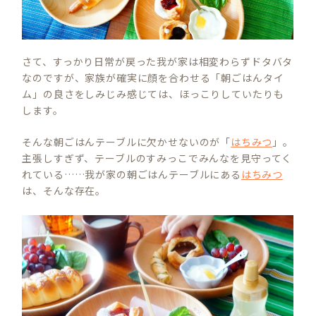
さて、すっかり日常が戻った我が家は相変わらずドタバタ
なのですが、家族が確実に顔を合わせる「朝ごはんタイ
ム」の良さをしみじみ感じては、ほっこりしていたりも
します。
そんな朝ごはんテーブルに欠かせないのが「
はちみつ
」。
主張しすぎず、テーブルのすみっこでみんなを見守ってく
れている……我が家の朝ごはんテーブルにある
はちみつ
は、そんな存在。