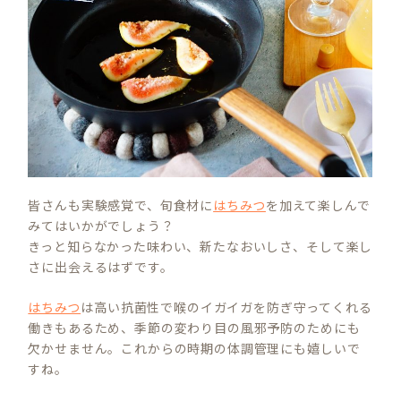
皆さんも実験感覚で、旬食材に
はちみつ
を加えて楽しんで
みてはいかがでしょう？
きっと知らなかった味わい、新たなおいしさ、そして楽し
さに出会えるはずです。
はちみつ
は高い抗菌性で喉のイガイガを防ぎ守ってくれる
働きもあるため、季節の変わり目の風邪予防のためにも
欠かせません。これからの時期の体調管理にも嬉しいで
すね。