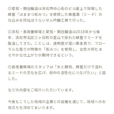
◎愛知・関谷醸造は浜松市中心街のビル屋上で採取した
蜂蜜「はままつ街みつ」を使用した蜂蜜酒（ミード）の
仕込みを同社ほうらいせん吟醸工房で行った。
◎浜松・長坂養蜂場と愛知・関谷醸造は2018年から毎
年、浜松市北区三ヶ日町の里山で採れた蜂蜜でミードを
製造してきた。ことしは、透明度が高い黄金色で、フロー
ラルな香りが特徴の「街みつ」を使用し、女性が好むま
ろやかな仕上がりが期待できるという。
◎長坂養蜂場のスタッフは「水と酵母、蜂蜜だけで造れ
るミードの文化を広げ、街中の活性化につなげたい」と話
した。
などの内容をご紹介いただいています。
今後もこうした地域の企業との協働を通じて、地域へのお
役立ちを深めてまいります。