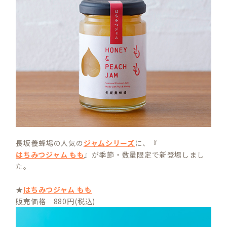
長坂養蜂場の人気の
ジャムシリーズ
に、『
はちみつジャム もも
』が季節・数量限定で新登場しまし
た。
★
はちみつジャム もも
販売価格 880円(税込)