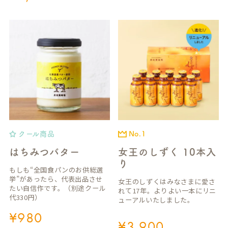
クール商品
No.1
はちみつバター
女王のしずく 10本入
り
もしも“全国食パンのお供総選
挙”があったら、代表出品させ
女王のしずくはみなさまに愛さ
たい自信作です。（別途クール
れて17年。よりよい一本にリニ
代330円）
ューアルいたしました。
¥
980
¥
3,900