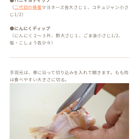
（
二代目の蜂蜜
マヨネーズ各大さじ１、コチュジャン小さ
じ1/2）
●
にんにくディップ
（にんにく２～３片、酢大さじ１、ごま油小さじ1/2、
塩・こしょう各少々）
手羽元は、骨に沿って切り込みを入れて開きます。もも肉
は食べやすい大きさに切る。