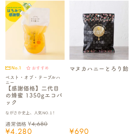
マヌカハニーとろり飴
おすすめ
No.1
ベスト・オブ・テーブルハ
ニー
【感謝価格】二代目
の蜂蜜 1350gエコパ
ック
ながさか史上、人気NO.1！
¥
4,680
通常価格
¥
4,280
¥
690