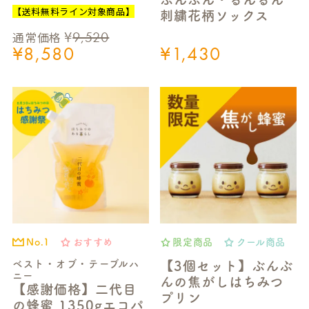
【送料無料ライン対象商品】
刺繍花柄ソックス
¥
9,520
通常価格
¥
8,580
¥
1,430
おすすめ
限定商品
クール商品
No.1
ベスト・オブ・テーブルハ
【3個セット】ぶんぶ
ニー
んの焦がしはちみつ
【感謝価格】二代目
プリン
の蜂蜜 1350gエコパ