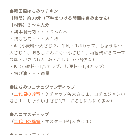
●韓国風はちみつチキン
【時間】約30分（下味をつける時間は含みません）
【材料】３～４人分
・
鶏手羽元肉・・・６～８本
・鶏もも肉・・・大１枚
・
A
（小麦粉…大さじ２、牛乳…1/4カップ、しょうゆ…
大さじ１、おろしにんにく…小さじ１、顆粒鶏がらスープ
の素…小さじ1/2、塩・こしょう…各少々）
・
B
（小麦粉…1/2カップ、片栗粉…1/4カップ）
・揚げ油・・・適量
●
はちみつコチュジャンディップ
（
二代目の蜂蜜
・ケチャップ各大さじ１、コチュジャン小
さじ１、しょうゆ小さじ1/2、おろしにんにく少々）
●
ハニマスディップ
（
二代目の蜂蜜
・マスタード各大さじ１）
●ハニマヨディップ