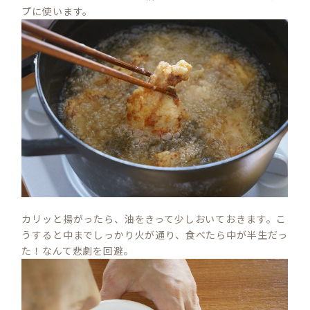
プに使います。
S
E
A
R
C
H
カリッと揚がったら、油をきって少しおいておきます。こ
うすると中までしっかり火が通り、食べたら中が半生だっ
た！なんて悲劇を回避。