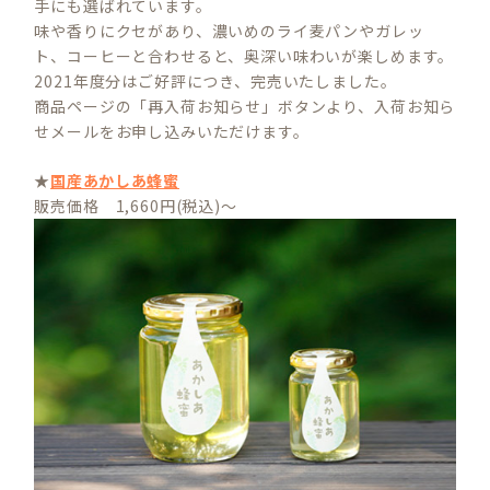
手にも選ばれています。
味や香りにクセがあり、濃いめのライ麦パンやガレッ
ト、コーヒーと合わせると、奥深い味わいが楽しめます。
2021年度分はご好評につき、完売いたしました。
商品ページの「再入荷お知らせ」ボタンより、入荷お知ら
せメールをお申し込みいただけます。
★
国産あかしあ蜂蜜
販売価格 1,660円(税込)～