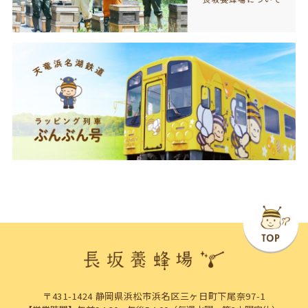
〒431-1424 静岡県浜松市浜名区三ヶ日町下尾奈97-1