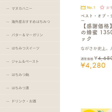
No.1
お
マヌカハニー
ベスト・オブ・
ー
海外産おすすめはちみつ
【感謝価格
の蜂蜜 13
バター＆マーガリン
ック
ながさか史上、人
はちみつスイーツ
¥
4,68
通常価格
ジャム＆ペースト
¥
4,280
はちみつ飴
はちみつ漬
ドリンク・お酒