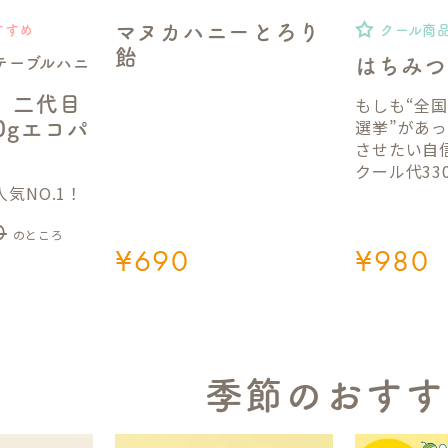
マヌカハニーとろり
すすめ
クール商
飴
テーブルハニ
はちみつ
】二代目
もしも“全
選挙”があ
50gエコパ
させたい自
クール代33
気NO.1！
0
のところ
¥
690
¥
980
季節のおすす