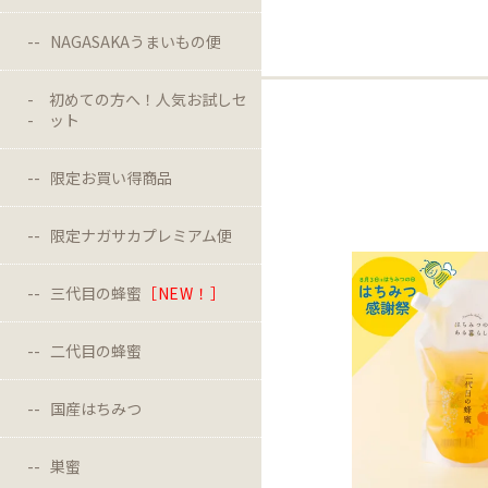
NAGASAKAうまいもの便
初めての方へ！人気お試しセ
ット
限定お買い得商品
限定ナガサカプレミアム便
三代目の蜂蜜
［NEW！］
二代目の蜂蜜
国産はちみつ
巣蜜