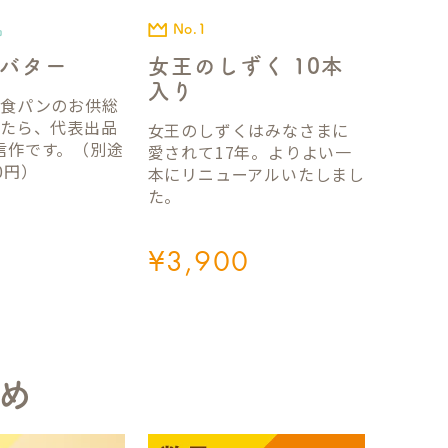
No.1
品
女王のしずく 10本
バター
入り
国食パンのお供総
ったら、代表出品
女王のしずくはみなさまに
信作です。（別途
愛されて17年。よりよい一
0円）
本にリニューアルいたしまし
た。
¥
3,900
め