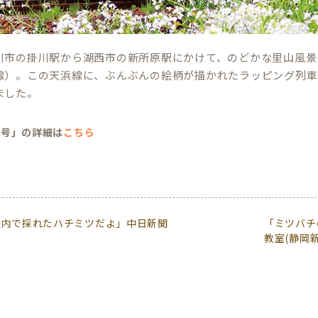
川市の掛川駅から湖西市の新所原駅にかけて、のどかな里山風景
線）。この天浜線に、ぶんぶんの絵柄が描かれたラッピング列車「
ました。
ん号」の詳細は
こちら
校内で採れたハチミツだよ」中日新聞
「ミツバチ
教室(静岡