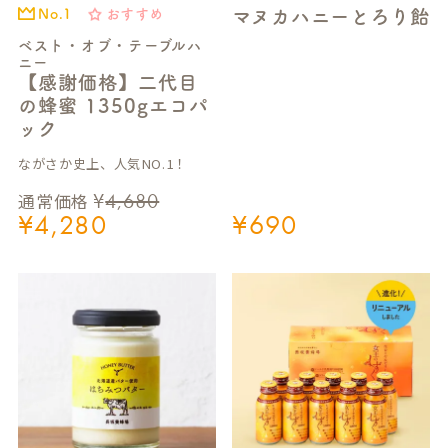
マヌカハニーとろり飴
おすすめ
No.1
ベスト・オブ・テーブルハ
ニー
【感謝価格】二代目
の蜂蜜 1350gエコパ
ック
ながさか史上、人気NO.1！
¥
4,680
通常価格
¥
4,280
¥
690