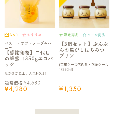
おすすめ
限定商品
クール商品
No.1
ベスト・オブ・テーブルハ
【3個セット】ぶんぶ
ニー
んの焦がしはちみつ
【感謝価格】二代目
プリン
の蜂蜜 1350gエコパ
ック
(専用ケース代込み・別途クール
代330円)
ながさか史上、人気NO.1！
¥
4,680
通常価格
¥
4,280
¥
1,350