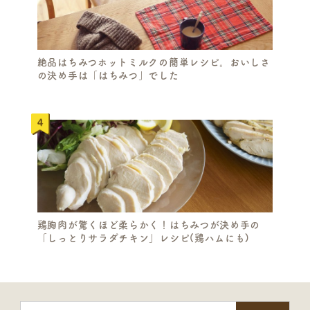
絶品はちみつホットミルクの簡単レシピ。おいしさ
の決め手は「はちみつ」でした
S
E
A
R
C
鶏胸肉が驚くほど柔らかく！はちみつが決め手の
H
「しっとりサラダチキン」レシピ(鶏ハムにも)