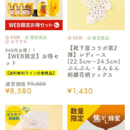
NEW
限定商品
NEW
限定商品
おすすめ
【靴下屋コラボ第2
940円お得！！
弾】レディース
【WEB限定】お得セ
(22.5cm～24.5cm)
ット
ぶんぶん・るんるん
【送料無料ライン対象商品】
刺繍花柄ソックス
¥
9,520
通常価格
¥
8,580
¥
1,430