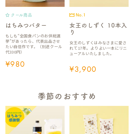
クール商品
No.1
はちみつバター
女王のしずく 10本入
り
もしも“全国食パンのお供総選
挙”があったら、代表出品させ
女王のしずくはみなさまに愛さ
たい自信作です。（別途クール
れて17年。よりよい一本にリニ
代330円）
ューアルいたしました。
¥
980
¥
3,900
季節のおすすめ