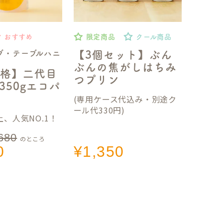
おすすめ
限定商品
クール商品
ブ・テーブルハニ
【3個セット】ぶん
ぶんの焦がしはちみ
格】二代目
つプリン
350gエコパ
(専用ケース代込み・別途ク
ール代330円)
、人気NO.1！
680
のところ
0
¥
1,350