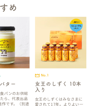
すめ
No.1
品
女王のしずく 10本
バター
入り
国食パンのお供総
ったら、代表出品
女王のしずくはみなさまに
信作です。（別途
愛されて17年。よりよい一