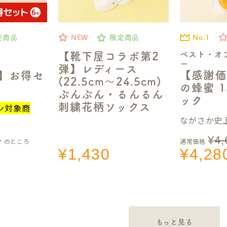
No.1
定商品
NEW
限定商品
ベスト・オ
【靴下屋コラボ第2
ー
弾】レディース
【感謝価
定】お得セ
(22.5cm～24.5cm)
の蜂蜜 1
ぶんぶん・るんるん
ック
刺繍花柄ソックス
ン対象商
ながさか史上
0
¥
4,
のところ
通常価格
¥
1,430
¥
4,28
もっと見る