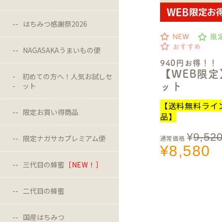
はちみつ感謝祭2026
NEW
限
おすすめ
NAGASAKAうまいもの便
940円お得！！
【WEB限
初めての方へ！人気お試しセ
ット
ット
【送料無料ライ
限定お買い得商品
品】
¥
9,52
限定ナガサカプレミアム便
通常価格
¥
8,580
三代目の蜂蜜
［NEW！］
二代目の蜂蜜
国産はちみつ