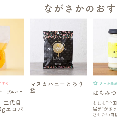
ながさかのおす
マヌカハニーとろり
すすめ
クール商
飴
テーブルハニ
はちみつ
】二代目
もしも“全
選挙”があ
50gエコパ
させたい自