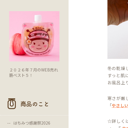
冬の乾燥
２０２６年７月のWEB売れ
筋ベスト５！
すっと肌
お風呂上
寒さが厳
商品のこと
「
やさし
☆詳しく
はちみつ感謝祭2026