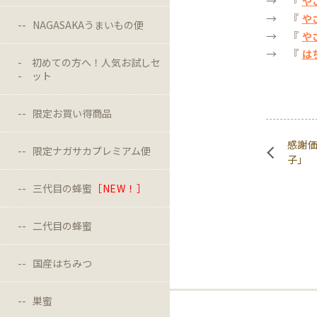
→ 『
や
→ 『
や
NAGASAKAうまいもの便
→ 『
や
→ 『
は
初めての方へ！人気お試しセ
ット
限定お買い得商品
感謝
限定ナガサカプレミアム便
子」
三代目の蜂蜜
［NEW！］
二代目の蜂蜜
国産はちみつ
巣蜜