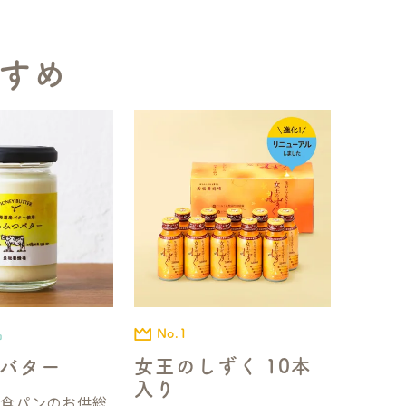
すめ
No.1
品
女王のしずく 10本
バター
入り
国食パンのお供総