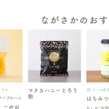
ながさかのおす
マヌカハニーとろり
すすめ
クール商
飴
テーブルハニ
はちみつ
】二代目
もしも“全