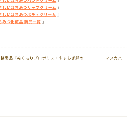
』
さしいはちみつハンドクリーム
』
さしいはちみつリップクリーム
』
さしいはちみつボディクリーム
』
ちみつ化粧品 商品一覧
価格商品「ぬくもりプロポリス・やすらぎ蜂の
マヌカハニ