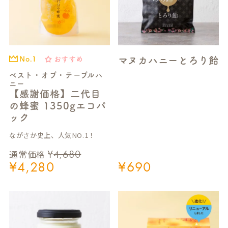
マヌカハニーとろり飴
おすすめ
No.1
ベスト・オブ・テーブルハ
ニー
【感謝価格】二代目
の蜂蜜 1350gエコパ
ック
ながさか史上、人気NO.1！
¥
4,680
通常価格
¥
4,280
¥
690