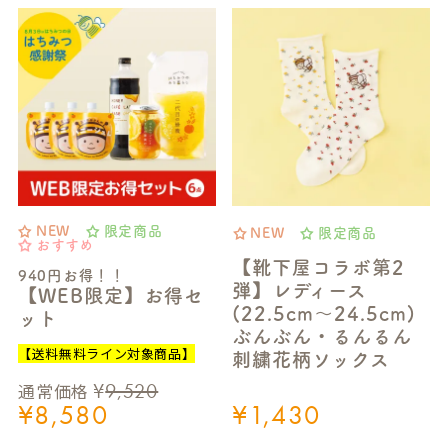
NEW
限定商品
NEW
限定商品
おすすめ
【靴下屋コラボ第2
940円お得！！
弾】レディース
【WEB限定】お得セ
(22.5cm～24.5cm)
ット
ぶんぶん・るんるん
【送料無料ライン対象商品】
刺繍花柄ソックス
¥
9,520
通常価格
¥
8,580
¥
1,430