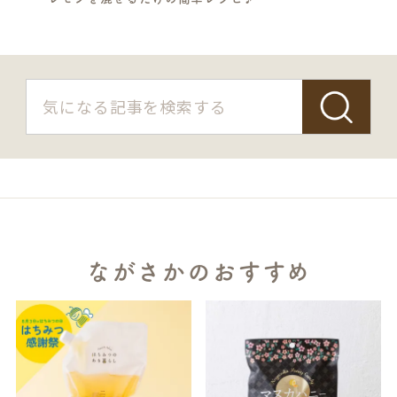
S
E
A
R
C
H
ながさかのおすすめ