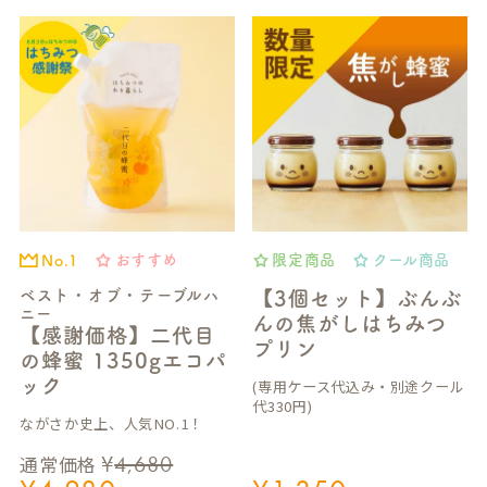
おすすめ
限定商品
クール商品
No.1
ベスト・オブ・テーブルハ
【3個セット】ぶんぶ
ニー
んの焦がしはちみつ
【感謝価格】二代目
プリン
の蜂蜜 1350gエコパ
ック
(専用ケース代込み・別途クール
代330円)
ながさか史上、人気NO.1！
¥
4,680
通常価格