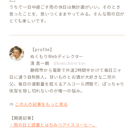
に。
うちで一日中過ごす雨の休日は無計画がいい。そのとき
思ったことを、思いつくままやってみる。そんな雨の日が
とても楽しいです。
【profile】
ぬくもりWebディレクター
清 真一朗
Shinichiro Sei
静岡市から電車で片道2時間半かけて毎日三ヶ
日に通う自称旅人。甘いものとお酒が大好きな二児の
父。毎日の運動量を超えるアルコール摂取で、ぽっちゃり
体型を隠し切れないのが唯一の悩み。
⇒
この人の記事をもっと見る
【関連記事】
・雨の日と読書とはちみつアイスコーヒー。