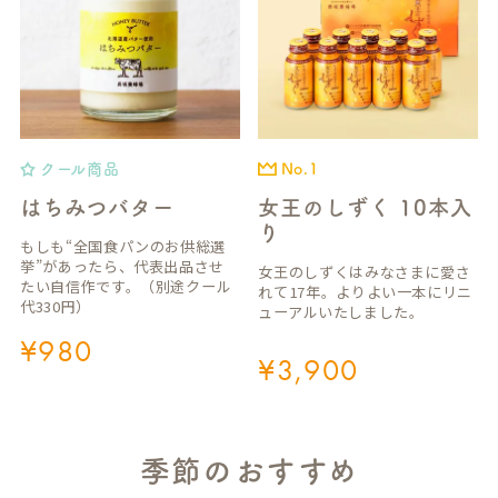
クール商品
No.1
はちみつバター
女王のしずく 10本入
り
もしも“全国食パンのお供総選
挙”があったら、代表出品させ
女王のしずくはみなさまに愛さ
たい自信作です。（別途クール
れて17年。よりよい一本にリニ
代330円）
ューアルいたしました。
¥
980
¥
3,900
季節のおすすめ