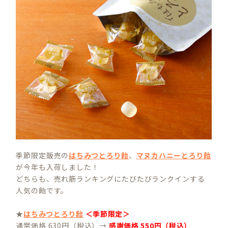
季節限定販売の
はちみつとろり飴
、
マヌカハニーとろり飴
が今年も入荷しました！
どちらも、売れ筋ランキングにたびたびランクインする
人気の飴です。
★
はちみつとろり飴
＜季節限定＞
通常価格 630円（税込）→
感謝価格 550円（税込）