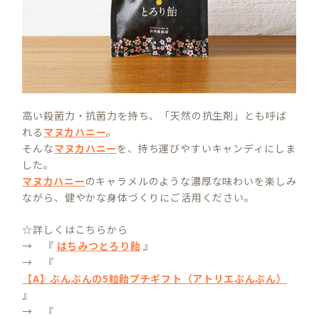
高い殺菌力・抗菌力を持ち、「天然の抗生剤」とも呼ば
れる
マヌカハニー
。
そんな
マヌカハニー
を、持ち運びやすいキャンディにしま
した。
マヌカハニー
のキャラメルのような濃厚な味わいを楽しみ
ながら、健やかな身体づくりにご活用ください。
☆詳しくはこちらから
→ 『
はちみつとろり飴
』
→ 『
【A】ぶんぶんの5粒飴プチギフト（アトリエぶんぶん）
』
→ 『