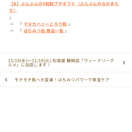
【B】ぶんぶんの5粒飴プチギフト（ぶんぶんのなかまた
ち）
』
→ 『
マヌカハニーとろり飴
』
→ 『
はちみつ飴 商品一覧
』
11/10(水)～11/16(火) 松坂屋 静岡店「ウィークリーグ
ルメ」に出店します！
モチモチ肌へ大変身！はちみつパワーで保湿ケア