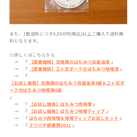
また、1配送先につき6,000円(税込)以上ご購入で送料無
料となります。
☆詳しくはこちらから
→ 『
【感謝価格】日南鶏のはちみつ白醤油漬
』
→ 『
【感謝価格】三ヶ日ポークのはちみつ味噌漬
』
→ 『
【お試し価格】日南鶏のはちみつ白醤油漬4袋＆三ヶ日ポ
ークのはちみつ味噌漬4袋
』
→ 『
【お試し価格】はちみつ肉味噌
』
→ 『
【お試し価格】はちみつ味噌ディップ
』
→ 『
はちみつ肉味噌＆味噌ディップお試しセット
』
→ 『
ミツバチ感謝祭2021
』