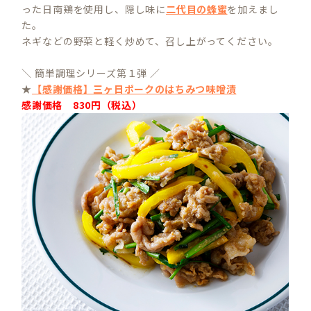
った日南鶏を使用し、隠し味に
二代目の蜂蜜
を加えまし
た。
ネギなどの野菜と軽く炒めて、召し上がってください。
＼ 簡単調理シリーズ第１弾 ／
★
【感謝価格】三ヶ日ポークのはちみつ味噌漬
感謝価格 830円（税込）