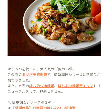
はちみつを使った、大人気のご飯のお供。
この春の
ミツバチ感謝祭
で、簡単調理シリーズに新商品が
加わりました。
また、定番の
はちみつ肉味噌
、
はちみつ味噌ディップ
もリ
ニューアルをして、見逃せません。
＼ 簡単調理シリーズ第２弾 ／
★
【感謝価格】日南鶏のはちみつ白醤油漬