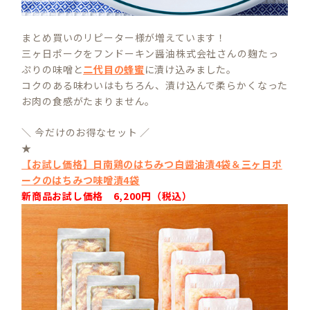
まとめ買いのリピーター様が増えています！
三ヶ日ポークをフンドーキン醤油株式会社さんの麹たっ
ぷりの味噌と
二代目の蜂蜜
に漬け込みました。
コクのある味わいはもちろん、漬け込んで柔らかくなった
お肉の食感がたまりません。
＼ 今だけのお得なセット ／
★
【お試し価格】日南鶏のはちみつ白醤油漬4袋＆三ヶ日ポ
ークのはちみつ味噌漬4袋
新商品お試し価格 6,200円（税込）