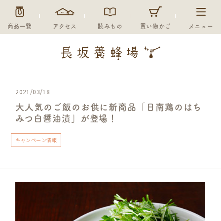
商品一覧
アクセス
読みもの
買い物かご
メニュー
2021/03/18
大人気のご飯のお供に新商品「日南鶏のはち
みつ白醤油漬」が登場！
キャンペーン情報