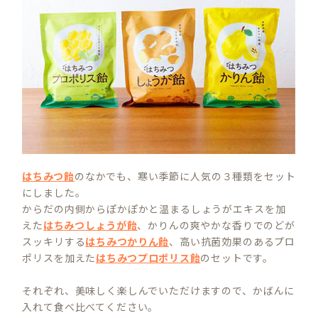
はちみつ飴
のなかでも、寒い季節に人気の３種類をセット
にしました。
からだの内側からぽかぽかと温まるしょうがエキスを加
えた
はちみつしょうが飴
、かりんの爽やかな香りでのどが
スッキリする
はちみつかりん飴
、高い抗菌効果のあるプロ
ポリスを加えた
はちみつプロポリス飴
のセットです。
それぞれ、美味しく楽しんでいただけますので、かばんに
入れて食べ比べてください。