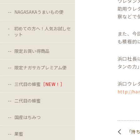
ウレタン
助用ウレ
NAGASAKAうまいもの便
察などで
初めての方へ！人気お試しセ
また、今
ット
も積極的
限定お買い得商品
浜口社長
タンの力
限定ナガサカプレミアム便
浜口ウレ
三代目の蜂蜜
［NEW！］
http://ha
二代目の蜂蜜
国産はちみつ
「持ち
巣蜜