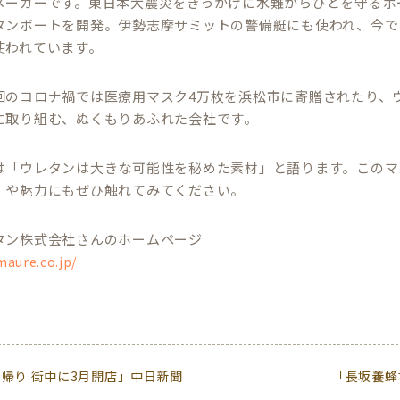
メーカーです。東日本大震災をきっかけに水難からひとを守るボ
タンボートを開発。伊勢志摩サミットの警備艇にも使われ、今で
使われています。
回のコロナ禍では医療用マスク4万枚を浜松市に寄贈されたり、
に取り組む、ぬくもりあふれた会社です。
は「ウレタンは大きな可能性を秘めた素材」と語ります。このマ
」や魅力にもぜひ触れてみてください。
タン株式会社さんのホームページ
maure.co.jp/
帰り 街中に3月開店」中日新聞
「長坂養蜂