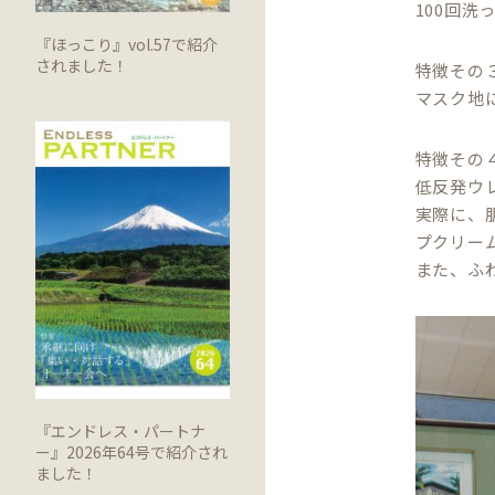
100回
『ほっこり』vol.57で紹介
されました！
特徴その３
マスク地
特徴その４
低反発ウ
実際に、
プクリー
また、ふ
『エンドレス・パートナ
ー』2026年64号で紹介され
ました！