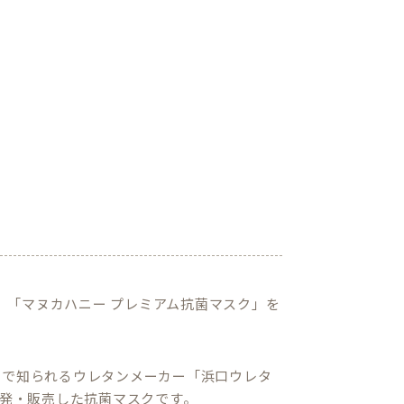
て、「マヌカハニー プレミアム抗菌マスク」を
トで知られるウレタンメーカー「浜口ウレタ
開発・販売した抗菌マスクです。