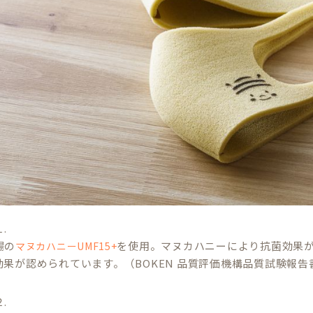
.
場の
を使用。マヌカハニーにより抗菌効果が
マヌカハニーUMF15+
効果が認められています。（BOKEN 品質評価機構品質試験報告
.