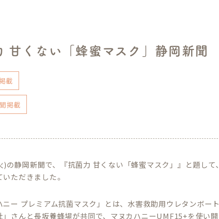
力 甘くない「蜂蜜マスク」静岡新聞
掲載
聞掲載
日(火)の静岡新聞で、『抗菌力 甘くない「蜂蜜マスク」』と題し
ていただきました。
ハニー プレミアム抗菌マスク」とは、水害救助用ウレタンボー
社」さんと長坂養蜂場が共同で、マヌカハニーUMF15+を使い