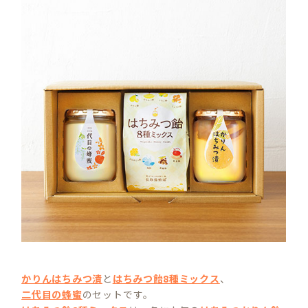
かりんはちみつ漬
と
はちみつ飴8種ミックス
、
二代目の蜂蜜
のセットです。