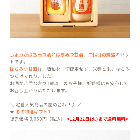
しょうがはちみつ漬
と
はちみつ甘酒
、
二代目の蜂蜜
のセッ
トです。
はちみつ甘酒
は、酒粕を一切使用せず、米麹と米、はちみ
つだけで作りました。
お酒が苦手な方や1歳以上のお子様、妊婦様にも安心して
お召し上がりいただけます。
＼ 定番人気商品の詰め合わせ♪ ／
★
冬の特選ギフト3
販売価格 3,060円（税込）
<12月22日(火)まで送料無料>