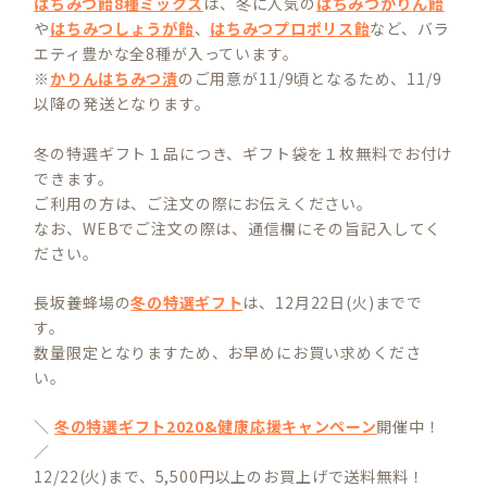
はちみつ飴8種ミックス
は、冬に人気の
はちみつかりん飴
や
はちみつしょうが飴
、
はちみつプロポリス飴
など、バラ
エティ豊かな全8種が入っています。
※
かりんはちみつ漬
のご用意が11/9頃となるため、11/9
以降の発送となります。
冬の特選ギフト１品につき、ギフト袋を１枚無料でお付け
できます。
ご利用の方は、ご注文の際にお伝えください。
なお、WEBでご注文の際は、通信欄にその旨記入してく
ださい。
長坂養蜂場の
冬の特選ギフト
は、12月22日(火)までで
す。
数量限定となりますため、お早めにお買い求めくださ
い。
＼
冬の特選ギフト2020&健康応援キャンペーン
開催中！
／
12/22(火)まで、5,500円以上のお買上げで送料無料！