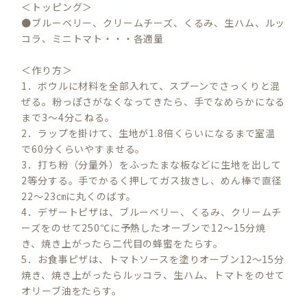
＜トッピング＞
●ブルーベリー、クリームチーズ、くるみ、生ハム、ルッ
コラ、ミニトマト・・・各適量
＜作り方＞
1．ボウルに材料を全部入れて、スプーンでさっくりと混
ぜる。粉っぽさがなくなってきたら、手でなめらかになる
まで3～4分こねる。
2．ラップを掛けて、生地が1.8倍くらいになるまで室温
で60分くらいやすませる。
3．打ち粉（分量外）をふったまな板などに生地を出して
2等分する。手でかるく押してガス抜きし、めん棒で直径
22～23㎝に丸くのばす。
4．デザートピザは、ブルーベリー、くるみ、クリームチ
ーズをのせて250℃に予熱したオーブンで12～15分焼
き、焼き上がったら二代目の蜂蜜をたらす。
5．お食事ピザは、トマトソースを塗りオーブン12～15分
焼き、焼き上がったらルッコラ、生ハム、トマトをのせて
オリーブ油をたらす。