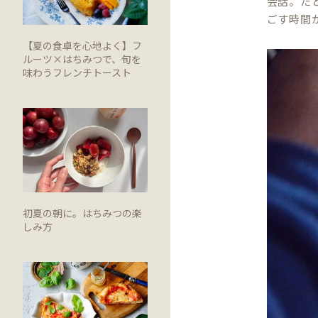
会話。た
ごす時間
【夏の食卓を心地よく】フ
ルーツ×はちみつで、旬を
味わうフレンチトースト
初夏の朝に。はちみつの楽
しみ方