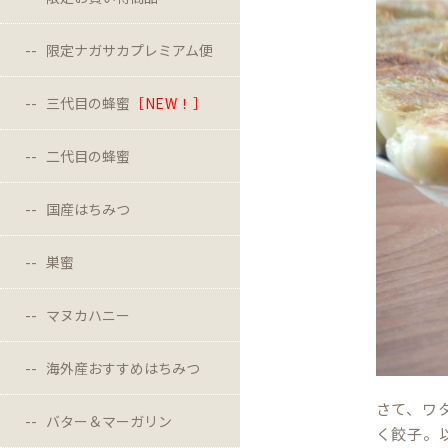
限定ナガサカプレミアム便
三代目の蜂蜜
［NEW！］
二代目の蜂蜜
国産はちみつ
巣蜜
マヌカハニー
海外産おすすめはちみつ
さて、ワ
バター＆マーガリン
く餃子。