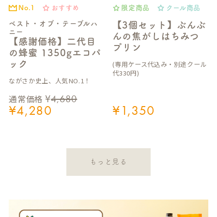
おすすめ
限定商品
クール商品
No.1
ベスト・オブ・テーブルハ
【3個セット】ぶんぶ
ニー
んの焦がしはちみつ
【感謝価格】二代目
プリン
の蜂蜜 1350gエコパ
ック
(専用ケース代込み・別途クール
代330円)
ながさか史上、人気NO.1！
¥
4,680
通常価格
¥
4,280
¥
1,350
もっと見る