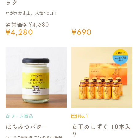
ック
ながさか史上、人気NO.1！
¥
4,680
通常価格
¥
4,280
¥
690
クール商品
No.1
はちみつバター
女王のしずく 10本入
り
もしも“全国食パンのお供総選