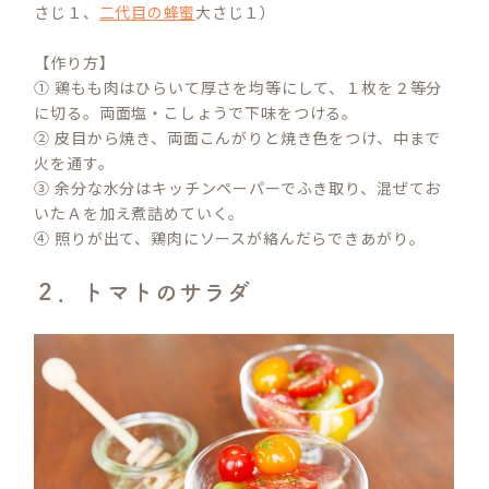
さじ１、
二代目の蜂蜜
大さじ１）
【作り方】
① 鶏もも肉はひらいて厚さを均等にして、１枚を２等分
に切る。両面塩・こしょうで下味をつける。
② 皮目から焼き、両面こんがりと焼き色をつけ、中まで
火を通す。
③ 余分な水分はキッチンペーパーでふき取り、混ぜてお
いたＡを加え煮詰めていく。
④ 照りが出て、鶏肉にソースが絡んだらできあがり。
２．トマトのサラダ