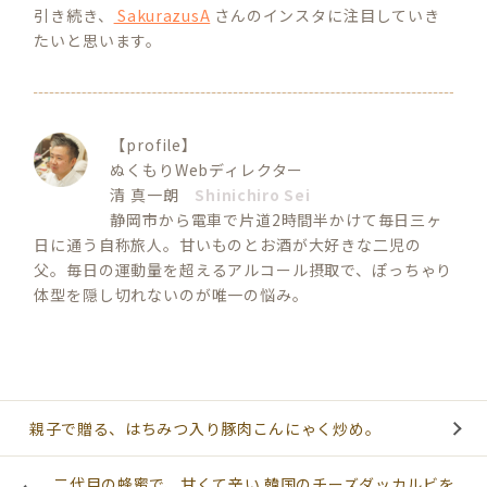
R
引き続き、
SakurazusA
さんのインスタに注目していき
C
たいと思います。
H
【profile】
ぬくもりWebディレクター
清 真一朗
Shinichiro Sei
静岡市から電車で片道2時間半かけて毎日三ヶ
日に通う自称旅人。甘いものとお酒が大好きな二児の
父。毎日の運動量を超えるアルコール摂取で、ぽっちゃり
体型を隠し切れないのが唯一の悩み。
親子で贈る、はちみつ入り豚肉こんにゃく炒め。
二代目の蜂蜜で、甘くて辛い 韓国のチーズダッカルビを