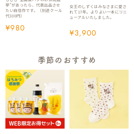
挙”があったら、代表出品させ
女王のしずくはみなさまに愛さ
たい自信作です。（別途クール
れて17年。よりよい一本にリニ
代330円）
ューアルいたしました。
¥
980
¥
3,900
季節のおすすめ