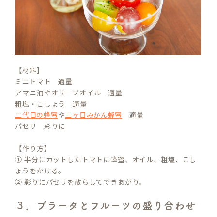
【材料】
ミニトマト 適量
アマニ油やオリーブオイル 適量
粗塩・こしょう 適量
二代目の蜂蜜
や
三ヶ日みかん蜂蜜
適量
パセリ 彩りに
【作り方】
① 半分にカットしたトマトに蜂蜜、オイル、粗塩、こし
ょうをかける。
② 彩りにパセリを散らしてできあがり。
３．ブラータとフルーツの盛り合わせ