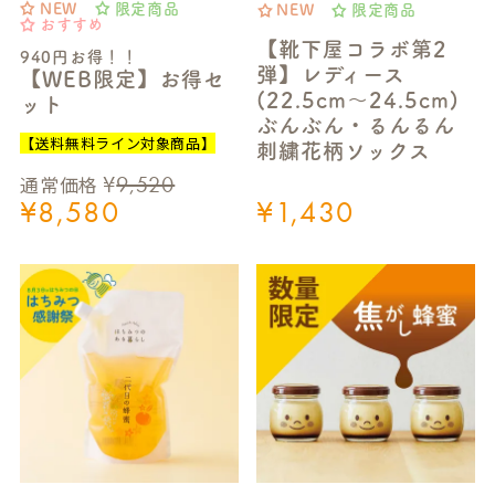
NEW
限定商品
NEW
限定商品
おすすめ
【靴下屋コラボ第2
940円お得！！
弾】レディース
【WEB限定】お得セ
(22.5cm～24.5cm)
ット
ぶんぶん・るんるん
【送料無料ライン対象商品】
刺繍花柄ソックス
¥
9,520
通常価格
¥
8,580
¥
1,430