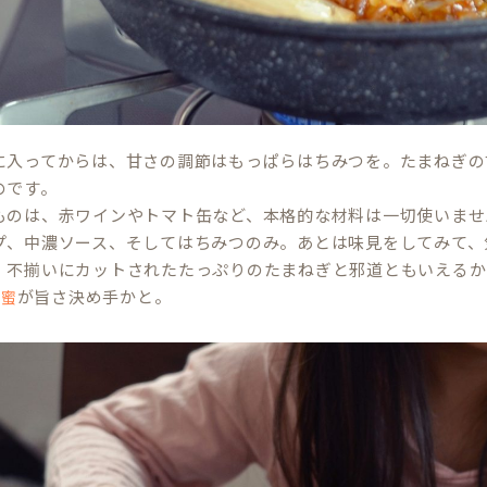
に入ってからは、甘さの調節はもっぱらはちみつを。たまねぎの
のです。
ものは、赤ワインやトマト缶など、本格的な材料は一切使いませ
プ、中濃ソース、そしてはちみつのみ。あとは味見をしてみて、
。不揃いにカットされたたっぷりのたまねぎと邪道ともいえるか
が旨さ決め手かと。
蜂蜜