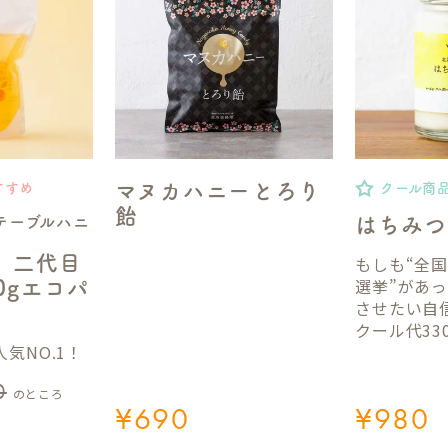
マヌカハニーとろり
すすめ
クール商
飴
テーブルハニ
はちみつ
】二代目
もしも“全
選挙”があ
50gエコパ
させたい自
クール代33
気NO.1！
0
のところ
¥
690
¥
980