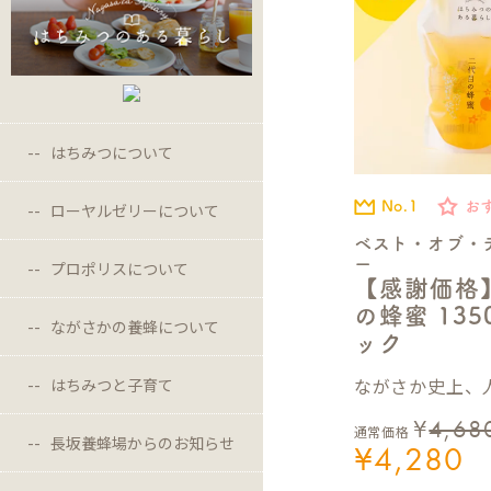
はちみつについて
No.1
お
ローヤルゼリーについて
ベスト・オブ・
ー
プロポリスについて
【感謝価格
の蜂蜜 13
ながさかの養蜂について
ック
ながさか史上、人
はちみつと子育て
¥
4,68
通常価格
長坂養蜂場からのお知らせ
¥
4,280