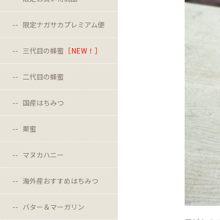
限定ナガサカプレミアム便
三代目の蜂蜜
［NEW！］
二代目の蜂蜜
国産はちみつ
巣蜜
マヌカハニー
海外産おすすめはちみつ
バター＆マーガリン