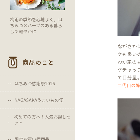
梅雨の季節を心地よく。は
ちみつ×ハーブのある暮ら
しで軽やかに
ながさか
ケも良い
わが家の
商品のこと
ケチャッ
て目分量
はちみつ感謝祭2026
二代目の
NAGASAKAうまいもの便
初めての方へ！人気お試しセ
ット
限定お買い得商品