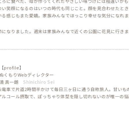
ころに食べた、母が作ってくれたやさしい味つけには程遠いかも
つい笑顔になるのはいつの時代も同じこと。顔を見合わせたとき
いる感じもまた愛嬌。家族みんなでほっこり幸せな気分になれま
節になりました。週末は家族みんなで近くの公園に花見に行きま
【profile】
ぬくもりWebディレクター
清 真一朗
Shinichiro Sei
ら電車で片道2時間半かけて毎日三ヶ日に通う自称旅人。甘いも
アルコール摂取で、ぽっちゃり体型を隠し切れないのが唯一の悩