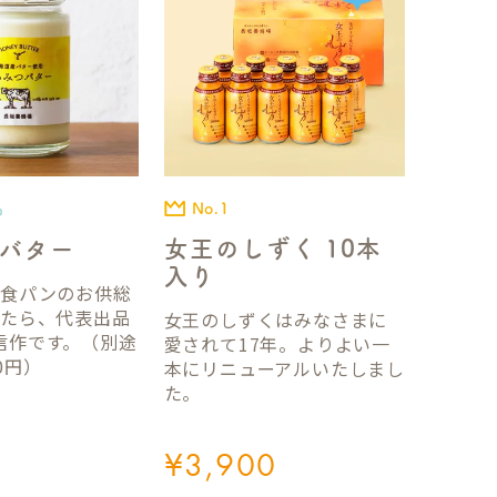
No.1
品
女王のしずく 10本
バター
入り
国食パンのお供総
ったら、代表出品
女王のしずくはみなさまに
信作です。（別途
愛されて17年。よりよい一
0円）
本にリニューアルいたしまし
た。
¥
3,900