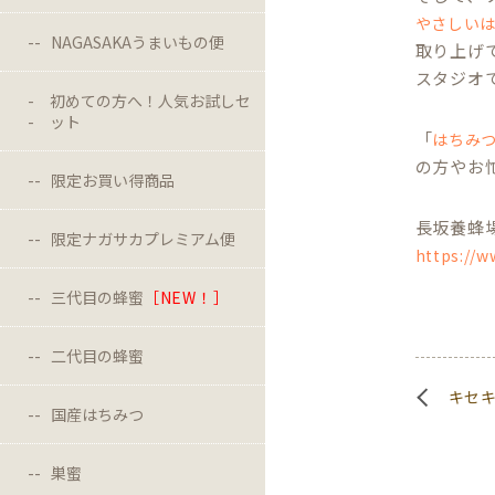
やさしい
NAGASAKAうまいもの便
取り上げ
スタジオ
初めての方へ！人気お試しセ
ット
「
はちみ
の方やお
限定お買い得商品
長坂養蜂
限定ナガサカプレミアム便
https://w
三代目の蜂蜜
［NEW！］
二代目の蜂蜜
キセ
国産はちみつ
巣蜜