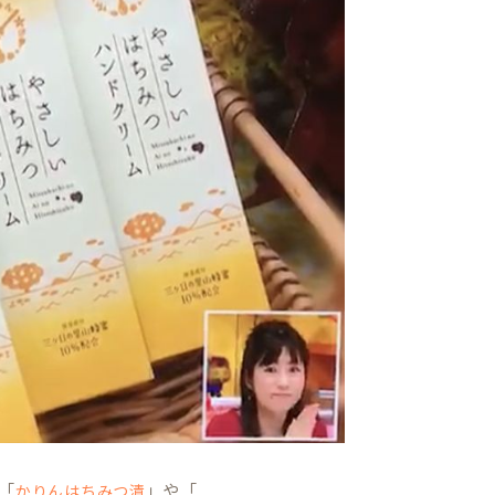
「
」や「
かりんはちみつ漬