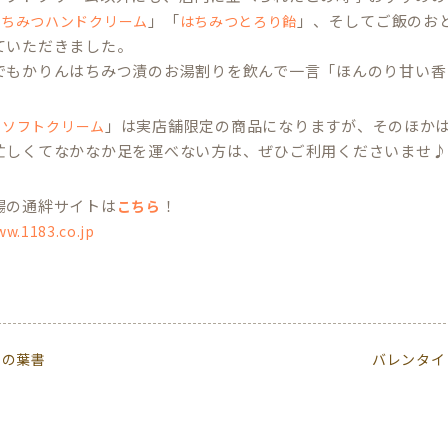
」「
」、そしてご飯のお
はちみつハンドクリーム
はちみつとろり飴
ていただきました。
でもかりんはちみつ漬のお湯割りを飲んで一言「ほんのり甘い香
」は実店舗限定の商品になりますが、そのほか
つソフトクリーム
忙しくてなかなか足を運べない方は、ぜひご利用くださいませ♪
場の通絆サイトは
！
こちら
ww.1183.co.jp
キの葉書
バレンタイ