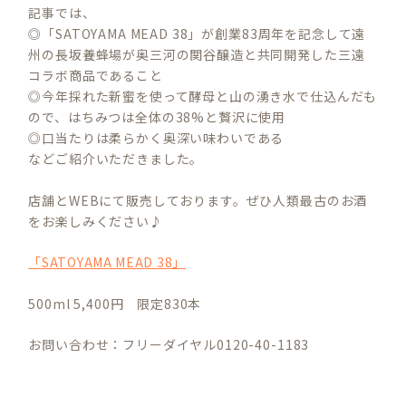
記事では、
◎「SATOYAMA MEAD 38」が創業83周年を記念して遠
州の長坂養蜂場が奥三河の関谷醸造と共同開発した三遠
コラボ商品であること
◎今年採れた新蜜を使って酵母と山の湧き水で仕込んだも
ので、はちみつは全体の38%と贅沢に使用
◎口当たりは柔らかく奥深い味わいである
などご紹介いただきました。
店舗とWEBにて販売しております。ぜひ人類最古のお酒
をお楽しみください♪
「SATOYAMA MEAD 38」
500ml 5,400円 限定830本
お問い合わせ：フリーダイヤル0120-40-1183