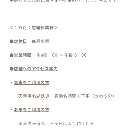
子供たちのために蜜や花粉を集める、忙しい季節です。
＜１０月：店舗休業日＞
●
定休日
：毎週水曜
●
営業時間
：午前9：00 ～ 午後 6：00
●
店舗へのアクセス案内
・
電車をご利用の方
天竜浜名湖鉄道 奥浜名湖駅を下車（徒歩５分）
・
お車をご利用の方
東名高速道路 三ヶ日ICより約１０分