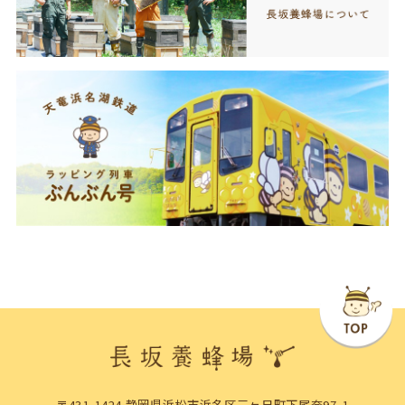
〒431-1424 静岡県浜松市浜名区三ヶ日町下尾奈97-1