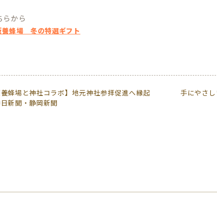
ちらから
坂養蜂場 冬の特選ギフト
坂養蜂場と神社コラボ】地元神社参拝促進へ縁起
手にやさし
中日新聞・静岡新聞