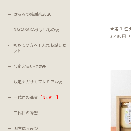
はちみつ感謝祭2026
★第１位
NAGASAKAうまいもの便
3,480
初めての方へ！人気お試しセ
ット
限定お買い得商品
限定ナガサカプレミアム便
三代目の蜂蜜
［NEW！］
二代目の蜂蜜
国産はちみつ