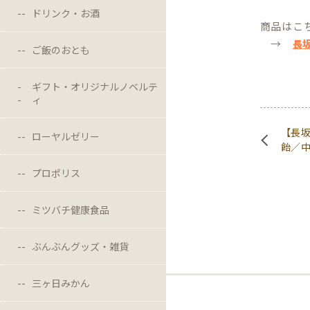
ドリンク・お酒
商品はこ
→
長
ご飯のおとも
ギフト・オリジナルノベルテ
ィ
【長
ローヤルゼリー
飴／
プロポリス
ミツバチ健康食品
ぶんぶんグッズ・雑貨
三ヶ日みかん