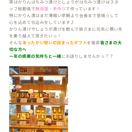
実はかりんはちみつ漬けとしょうがはちみつ漬けはスタ
ッフ総動員で
無添加・手作り
で作っています！
特にかりん漬はまだ薄暗い早朝より会長まで登場☆して
心を込めて仕込みをしています♪
かりん漬けやしょうが漬けを飲んで皆さまに元気に寒い冬
を乗り越えて頂きたいっ！
そんな
あったかい想いの詰まったギフト
を是非
皆さまの大
切な方へ
一年の感謝の気持ちと一緒
にお送りしませんかっ？？