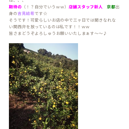
は、、、
期待の
（！？自分でいうｗｗ）
店舗スタッフ新人
京都
出
身の
吉見結希
です☆
そうです！可愛らしいお店の中で三ヶ日では聞きなれな
い関西弁を放っているのは私です！！ｗｗ
皆さまどうぞよろしゅうお願いいたしまぁす～～♪