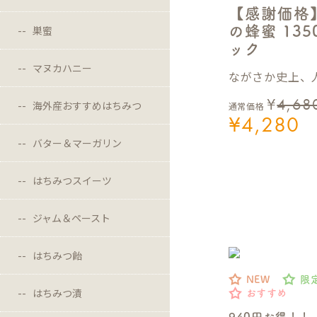
【感謝価格
巣蜜
の蜂蜜 13
ック
マヌカハニー
ながさか史上、人
¥
4,68
海外産おすすめはちみつ
通常価格
¥
4,280
バター＆マーガリン
はちみつスイーツ
ジャム＆ペースト
はちみつ飴
NEW
限
はちみつ漬
おすすめ
940円お得！！