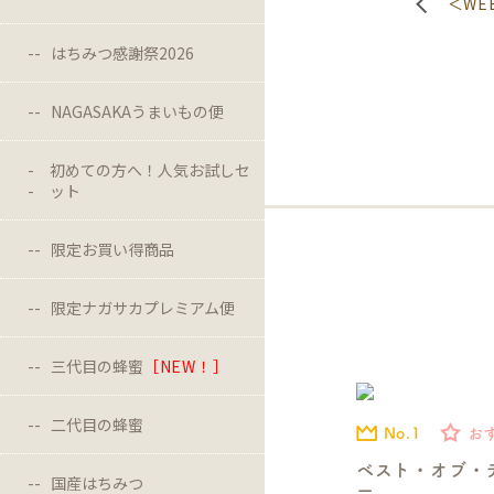
＜W
はちみつ感謝祭2026
NAGASAKAうまいもの便
初めての方へ！人気お試しセ
ット
限定お買い得商品
限定ナガサカプレミアム便
三代目の蜂蜜
［NEW！］
二代目の蜂蜜
No.1
お
ベスト・オブ・
国産はちみつ
ー