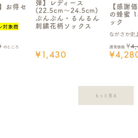
弾】レディース
【感謝価
定】お得セ
(22.5cm～24.5cm)
の蜂蜜 1
ぶんぶん・るんるん
ック
刺繍花柄ソックス
ン対象商
ながさか史上
0
¥
4
のところ
通常価格
¥
1,430
¥
4,28
もっと見る