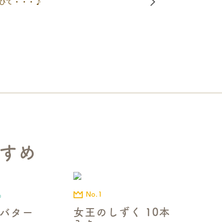
びて・・・♪
すめ
No.1
品
女王のしずく 10本
バター