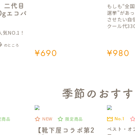
】二代目
もしも“全
選挙”があ
50gエコパ
させたい自
クール代33
気NO.1！
0
のところ
¥
690
¥
980
季節のおすす
No.1
定商品
NEW
限定商品
ベスト・オ
【靴下屋コラボ第2
ー