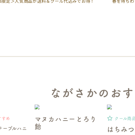
EB限定＞人気商品が送料＆クール代込みでお得！
春を待ちわ
ながさかのおす
マヌカハニーとろり
すすめ
クール商
飴
テーブルハニ
はちみつ