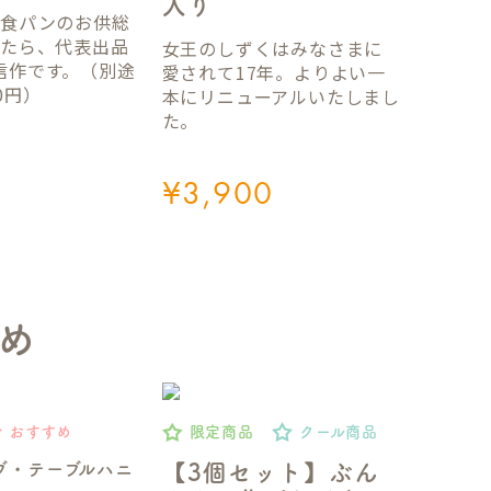
入り
国食パンのお供総
ったら、代表出品
女王のしずくはみなさまに
信作です。（別途
愛されて17年。よりよい一
0円）
本にリニューアルいたしまし
た。
¥
3,900
め
おすすめ
限定商品
クール商品
ブ・テーブルハニ
【3個セット】ぶん