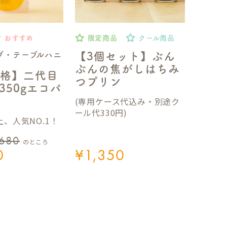
おすすめ
限定商品
クール商品
ブ・テーブルハニ
【3個セット】ぶん
ぶんの焦がしはちみ
格】二代目
つプリン
350gエコパ
(専用ケース代込み・別途ク
ール代330円)
、人気NO.1！
,680
のところ
0
¥
1,350