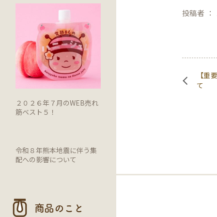
投稿者 ：
【重
て
２０２６年７月のWEB売れ
筋ベスト５！
令和８年熊本地震に伴う集
配への影響について
商品のこと