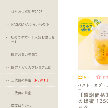
はちみつ感謝祭2026
NAGASAKAうまいもの便
初めての方へ！人気お試しセ
ット
限定お買い得商品
限定ナガサカプレミアム便
No.1
お
三代目の蜂蜜
［NEW！］
ベスト・オブ・
ー
二代目の蜂蜜
【感謝価格
の蜂蜜 13
国産はちみつ
ック