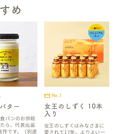
すめ
No.1
品
女王のしずく 10本
バター
入り
国食パンのお供総
ったら、代表出品
女王のしずくはみなさまに
信作です。（別途
愛されて17年。よりよい一