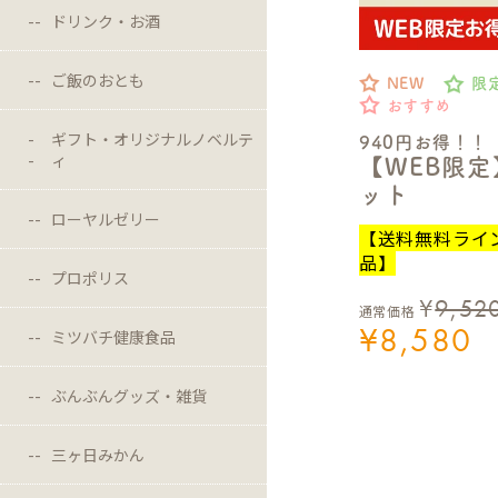
ドリンク・お酒
ご飯のおとも
NEW
限
おすすめ
ギフト・オリジナルノベルテ
940円お得！！
ィ
【WEB限
ット
ローヤルゼリー
【送料無料ライ
品】
プロポリス
¥
9,52
通常価格
¥
8,580
ミツバチ健康食品
ぶんぶんグッズ・雑貨
三ヶ日みかん