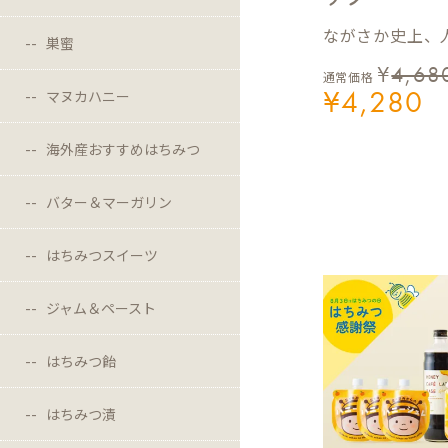
ながさか史上、人
巣蜜
¥
4,68
通常価格
¥
4,280
マヌカハニー
海外産おすすめはちみつ
バター＆マーガリン
はちみつスイーツ
ジャム＆ペースト
はちみつ飴
はちみつ漬