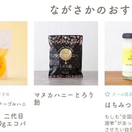
ながさかのおす
マヌカハニーとろり
すすめ
クール商
飴
テーブルハニ
はちみつ
】二代目
もしも“全
選挙”があ
50gエコパ
させたい自