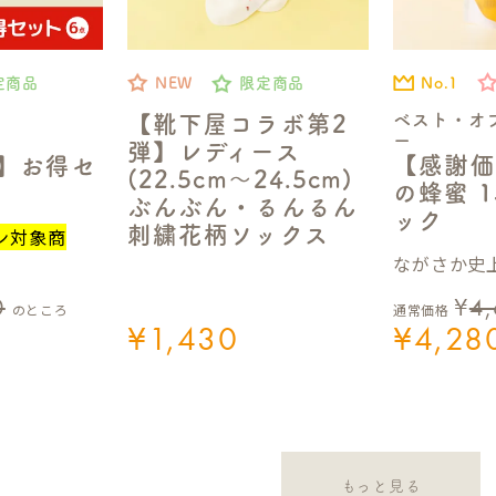
No.1
定商品
NEW
限定商品
ベスト・オ
【靴下屋コラボ第2
ー
弾】レディース
【感謝価
定】お得セ
(22.5cm～24.5cm)
の蜂蜜 1
ぶんぶん・るんるん
ック
刺繍花柄ソックス
ン対象商
ながさか史上
0
¥
4
のところ
通常価格
¥
1,430
¥
4,28
もっと見る