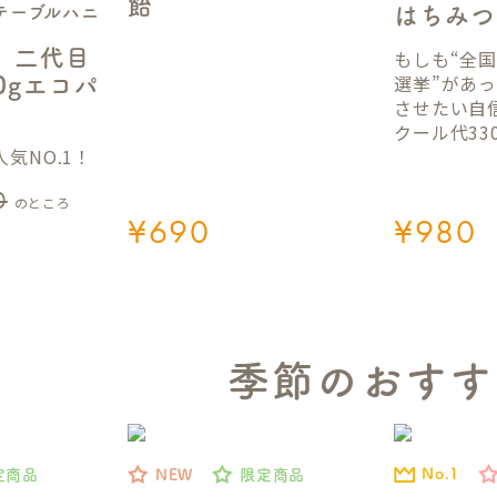
飴
テーブルハニ
はちみつ
】二代目
もしも“全
選挙”があ
50gエコパ
させたい自
クール代33
気NO.1！
0
のところ
¥
690
¥
980
季節のおすす
No.1
定商品
NEW
限定商品