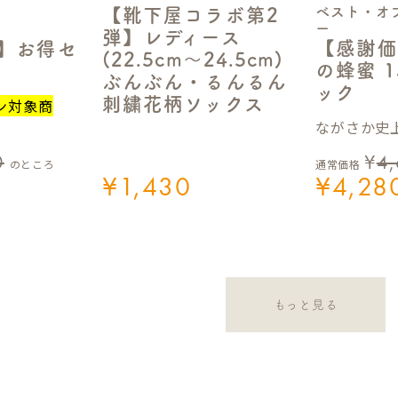
ベスト・オ
【靴下屋コラボ第2
ー
弾】レディース
【感謝価
定】お得セ
(22.5cm～24.5cm)
の蜂蜜 1
ぶんぶん・るんるん
ック
刺繍花柄ソックス
ン対象商
ながさか史上
0
¥
4
のところ
通常価格
¥
1,430
¥
4,28
もっと見る