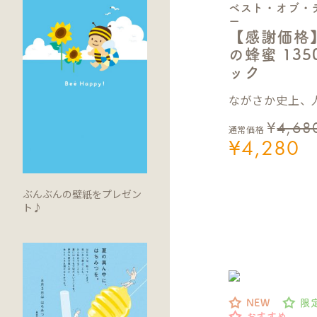
ベスト・オブ・
ー
【感謝価格
の蜂蜜 13
ック
ながさか史上、人
¥
4,68
通常価格
¥
4,280
ぶんぶんの壁紙をプレゼン
ト♪
NEW
限
おすすめ