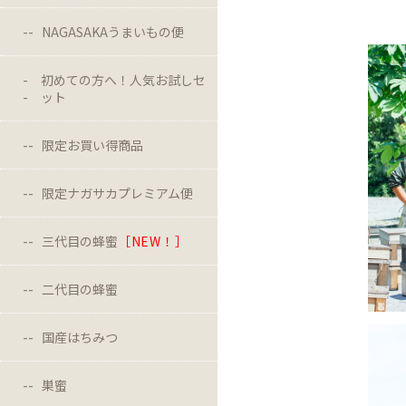
NAGASAKAうまいもの便
初めての方へ！人気お試しセ
ット
限定お買い得商品
限定ナガサカプレミアム便
三代目の蜂蜜
［NEW！］
二代目の蜂蜜
国産はちみつ
巣蜜