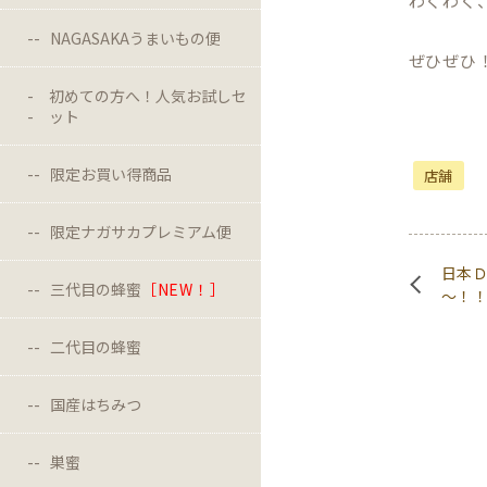
わくわく
NAGASAKAうまいもの便
ぜひぜひ
初めての方へ！人気お試しセ
ット
限定お買い得商品
店舗
限定ナガサカプレミアム便
日本
三代目の蜂蜜
［NEW！］
～！
二代目の蜂蜜
国産はちみつ
巣蜜