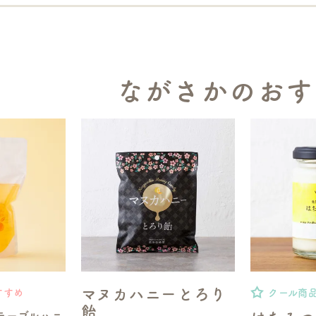
ながさかのおす
マヌカハニーとろり
すすめ
クール商
飴