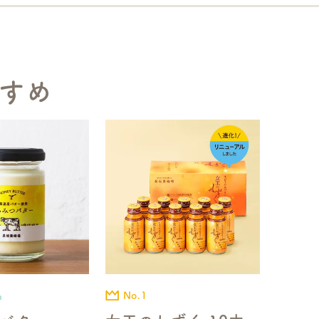
すめ
No.1
品