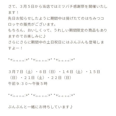
さて、３月５日から当店ではミツバチ感謝祭を開催いたし
ます！
先日お知らせしたように期間中は揚げたてのはちみつコ
ロッケの販売がございます。
もちろん、おいしくって、うれしい期間限定の商品もあり
ますのでお楽しみに♪
さらにさらに期間中の土日祝日にはぶんぶんも登場しま
すよー！
*+:｡.｡ ｡.｡:+* *+:｡.｡ ｡.｡:+* *+:｡.｡ ｡.｡:+*
３月７日（土）・８日（日）・１４日（土）・１５日
（日）・２１日（土）・２２日（日）
午前９:３０～午後５時
*+:｡.｡ ｡.｡:+* *+:｡.｡ ｡.｡:+* *+:｡.｡ ｡.｡:+*
ぶんぶんと一緒にお待ちしています♪