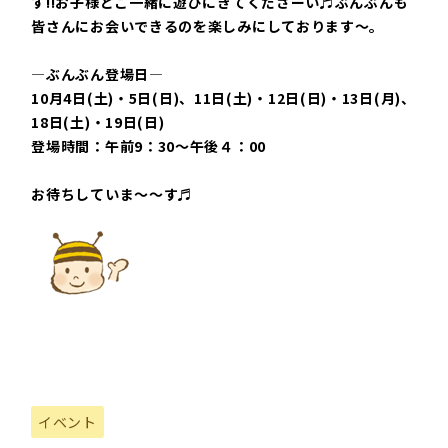
す
!!
お子様とご一緒に遊びにきてくださーい
♬
ぶんぶんも
皆さんにお会いできるのを楽しみにしております～。
―ぶんぶん登場日―
10
月
4
日
(
土
)
・
5
日
(
日
)
、
11
日
(
土
)
・
12
日
(
日
)
・
13
日
(
月
)
、
18
日
(
土
)
・
19
日
(
日
)
登場時間：午前
9
：
30
～午後４：
00
お待ちしていま～～す
♬
イベント