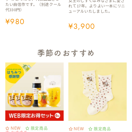
女王のしずくはみなさまに愛さ
たい自信作です。（別途クール
れて17年。よりよい一本にリニ
代330円）
ューアルいたしました。
¥
980
¥
3,900
季節のおすすめ
NEW
限定商品
NEW
限定商品