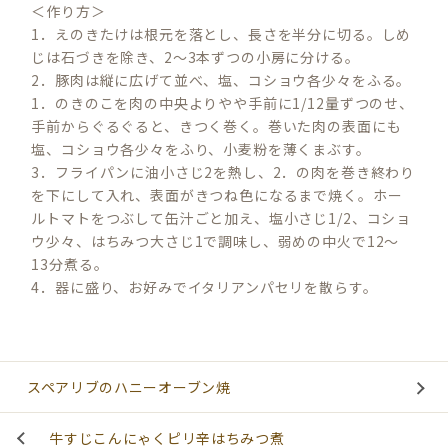
＜作り方＞
1．えのきたけは根元を落とし、長さを半分に切る。しめ
じは石づきを除き、2～3本ずつの小房に分ける。
2．豚肉は縦に広げて並べ、塩、コショウ各少々をふる。
1．のきのこを肉の中央よりやや手前に1/12量ずつのせ、
手前からぐるぐると、きつく巻く。巻いた肉の表面にも
塩、コショウ各少々をふり、小麦粉を薄くまぶす。
3．フライパンに油小さじ2を熱し、2．の肉を巻き終わり
を下にして入れ、表面がきつね色になるまで焼く。ホー
ルトマトをつぶして缶汁ごと加え、塩小さじ1/2、コショ
ウ少々、はちみつ大さじ1で調味し、弱めの中火で12～
13分煮る。
4．器に盛り、お好みでイタリアンパセリを散らす。
スペアリブのハニーオーブン焼
牛すじこんにゃくピリ辛はちみつ煮