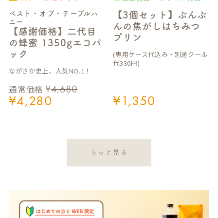
ベスト・オブ・テーブルハ
【3個セット】ぶんぶ
ニー
んの焦がしはちみつ
【感謝価格】二代目
プリン
の蜂蜜 1350gエコパ
ック
(専用ケース代込み・別途クール
代330円)
ながさか史上、人気NO.1！
¥
4,680
通常価格
¥
4,280
¥
1,350
もっと見る