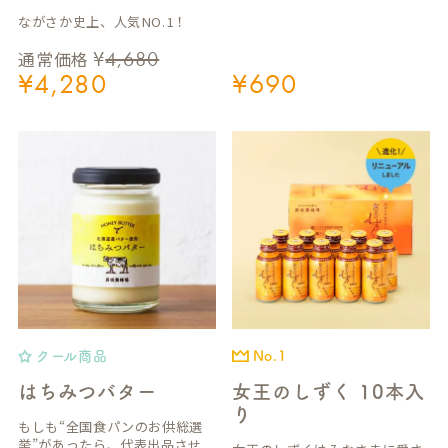
R
ながさか史上、人気NO.1！
C
H
¥
4,680
通常価格
¥
4,280
¥
690
クール商品
No.1
はちみつバター
女王のしずく 10本入
り
もしも“全国食パンのお供総選
挙”があったら、代表出品させ