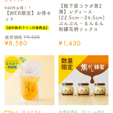
おすすめ
【靴下屋コラボ第2
940円お得！！
弾】レディース
【WEB限定】お得セ
(22.5cm～24.5cm)
ット
ぶんぶん・るんるん
【送料無料ライン対象商品】
刺繍花柄ソックス
¥
9,520
通常価格
¥
8,580
¥
1,430
おすすめ
限定商品
クール商品
No.1