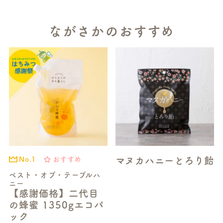
ながさかのおすすめ
マヌカハニーとろり飴
おすすめ
No.1
ベスト・オブ・テーブルハ
S
ニー
【感謝価格】二代目
E
の蜂蜜 1350gエコパ
A
ック