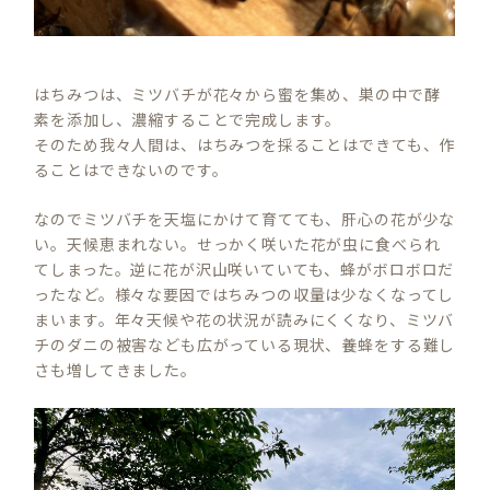
はちみつは、ミツバチが花々から蜜を集め、巣の中で酵
素を添加し、濃縮することで完成します。
そのため我々人間は、はちみつを採ることはできても、作
ることはできないのです。
なのでミツバチを天塩にかけて育てても、肝心の花が少な
い。天候恵まれない。せっかく咲いた花が虫に食べられ
てしまった。逆に花が沢山咲いていても、蜂がボロボロだ
ったなど。様々な要因ではちみつの収量は少なくなってし
まいます。年々天候や花の状況が読みにくくなり、ミツバ
チのダニの被害なども広がっている現状、養蜂をする難し
さも増してきました。