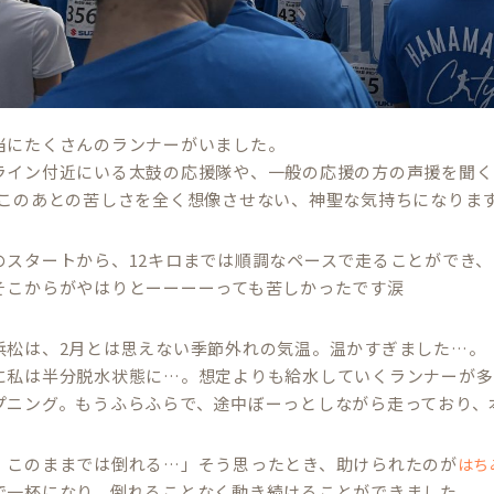
当にたくさんのランナーがいました。
ライン付近にいる太鼓の応援隊や、一般の応援の方の声援を聞く
(このあとの苦しさを全く想像させない、神聖な気持ちになります
のスタートから、12キロまでは順調なペースで走ることができ
そこからがやはりとーーーーっても苦しかったです涙
浜松は、2月とは思えない季節外れの気温。温かすぎました…。
に私は半分脱水状態に…。想定よりも給水していくランナーが多
プニング。もうふらふらで、途中ぼーっとしながら走っており、
、このままでは倒れる…」そう思ったとき、助けられたのが
はち
で一杯になり、倒れることなく動き続けることができました。