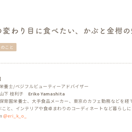
の変わり目に食べたい、かぶと金柑の
しのこと
e】
栄養士/ベジフルビューティーアドバイザー
山下 枝利子
Eriko Yamashita
保育園栄養士、大手食品メーカー、東京のカフェ勤務などを経
ぶこと、インテリアや食卓まわりのコーディネートなど暮らしに
am
@eri_k_o_