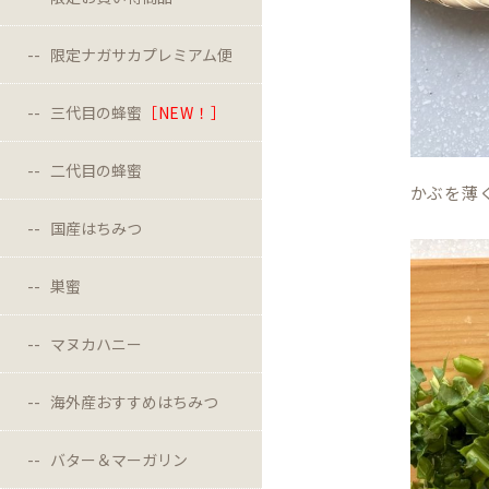
限定ナガサカプレミアム便
三代目の蜂蜜
［NEW！］
二代目の蜂蜜
かぶを薄
国産はちみつ
巣蜜
マヌカハニー
海外産おすすめはちみつ
バター＆マーガリン