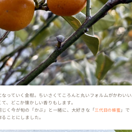
になっていく金柑。ちいさくてころんと丸いフォルムがかわいい
くて、どこか懐かしい香りもします。
同じく今が旬の「かぶ」と一緒に、大好きな「
」で
三代目の蜂蜜
作ることにしました。