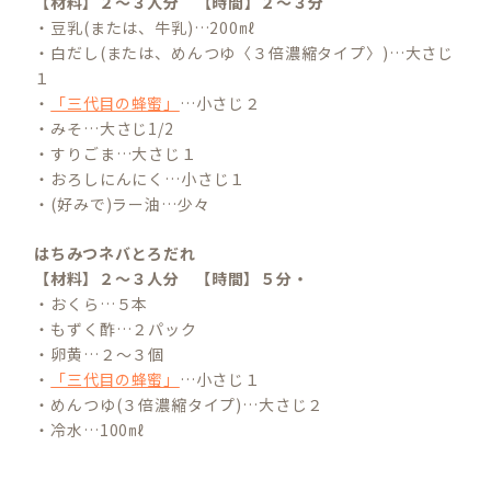
【材料】２～３人分
【時間】２～３分
・豆乳(または、牛乳)…200㎖
・白だし(または、めんつゆ〈３倍濃縮タイプ〉)…大さじ
１
・
「三代目の蜂蜜」
…小さじ２
・みそ…大さじ1/2
・すりごま…大さじ１
・おろしにんにく…小さじ１
・(好みで)ラー油…少々
はちみつネバとろだれ
【材料】２～３人分 【時間】５分・
・おくら…５本
・もずく酢…２パック
・卵黄…２～３個
・
「三代目の蜂蜜」
…小さじ１
・めんつゆ(３倍濃縮タイプ)…大さじ２
・冷水…100㎖