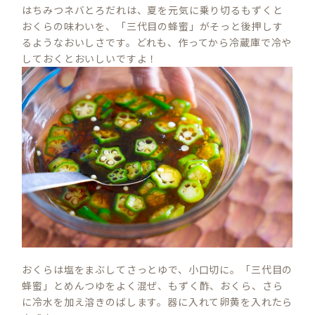
はちみつネバとろだれは、夏を元気に乗り切るもずくと
おくらの味わいを、「三代目の蜂蜜」がそっと後押しす
るようなおいしさです。どれも、作ってから冷蔵庫で冷や
S
しておくとおいしいですよ！
E
A
R
C
H
おくらは塩をまぶしてさっとゆで、小口切に。「三代目の
蜂蜜」とめんつゆをよく混ぜ、もずく酢、おくら、さら
に冷水を加え溶きのばします。器に入れて卵黄を入れたら