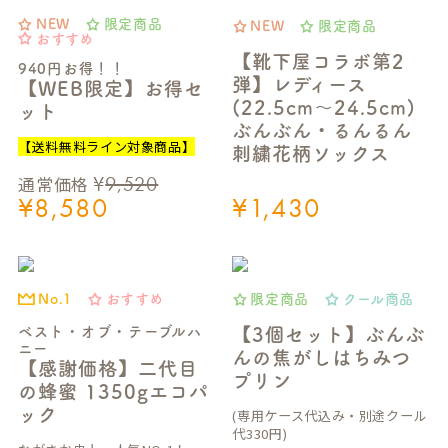
NEW
限定商品
NEW
限定商品
おすすめ
【靴下屋コラボ第2
940円お得！！
弾】レディース
【WEB限定】お得セ
(22.5cm～24.5cm)
ット
ぶんぶん・るんるん
【送料無料ライン対象商品】
刺繍花柄ソックス
¥
9,520
通常価格
¥
8,580
¥
1,430
おすすめ
限定商品
クール商品
No.1
ベスト・オブ・テーブルハ
【3個セット】ぶんぶ
ニー
んの焦がしはちみつ
【感謝価格】二代目
プリン
の蜂蜜 1350gエコパ
ック
(専用ケース代込み・別途クール
代330円)