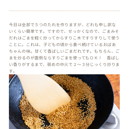
今日は全部で５つのたれを作りますが、どれも申し訳な
いくらい簡単です。ですので、せっかくなので、ごまみそ
だれはごまを軽く炒ってからすりこ木ですりすりして使う
ことに。これは、子どもの頃から食べ続けているおばあ
ちゃんの味。甘くて香ばしいごまだれです。もちろん、ご
まを炒るのが面倒ならすりごまを使ってもＯＫ！ 香ばし
い香りがするまで、弱めの中火で２～３分じっくり炒りま
す。