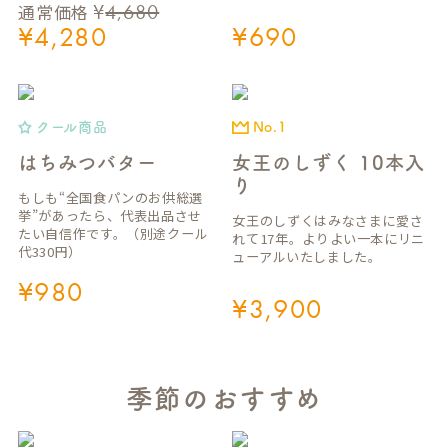
¥
4,680
通常価格
¥
4,280
¥
690
クール商品
No.1
はちみつバター
女王のしずく 10本入
り
もしも“全国食パンのお供総選
挙”があったら、代表出品させ
女王のしずくはみなさまに愛さ
たい自信作です。（別途クール
れて17年。よりよい一本にリニ
代330円）
ューアルいたしました。
¥
980
¥
3,900
季節のおすすめ