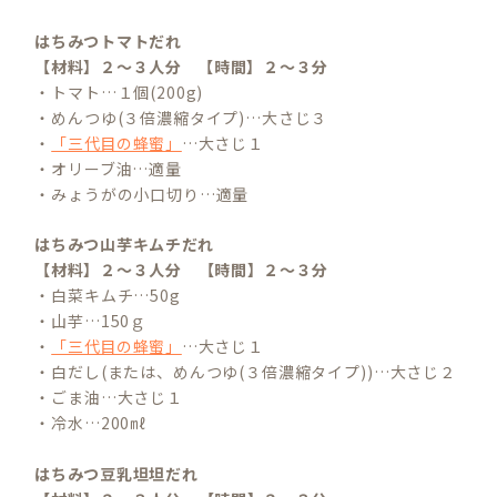
はちみつトマトだれ
【材料】２～３人分 【時間】２～３分
・トマト…１個(200g)
・めんつゆ(３倍濃縮タイプ)…大さじ３
・
「三代目の蜂蜜」
…大さじ１
・オリーブ油…適量
・みょうがの小口切り…適量
はちみつ山芋キムチだれ
【材料】２～３人分
【時間】２～３分
・白菜キムチ…50g
・山芋…150ｇ
・
「三代目の蜂蜜」
…大さじ１
・白だし(または、めんつゆ(３倍濃縮タイプ))…大さじ２
・ごま油…大さじ１
・冷水…200㎖
はちみつ豆乳坦坦だれ