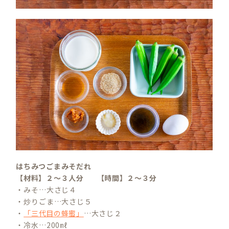
はちみつごまみそだれ
【材料】２～３人分
【時間】２～３分
・みそ…大さじ４
・炒りごま…大さじ５
・
「三代目の蜂蜜」
…大さじ２
・冷水…200㎖