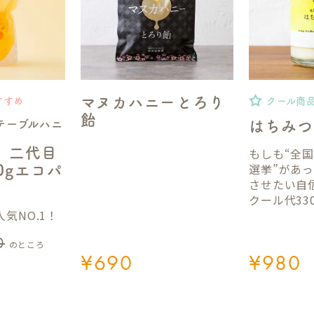
マヌカハニーとろり
すすめ
クール商
飴
テーブルハニ
はちみつ
】二代目
もしも“全
選挙”があ
50gエコパ
させたい自
クール代33
気NO.1！
0
のところ
¥
690
¥
980