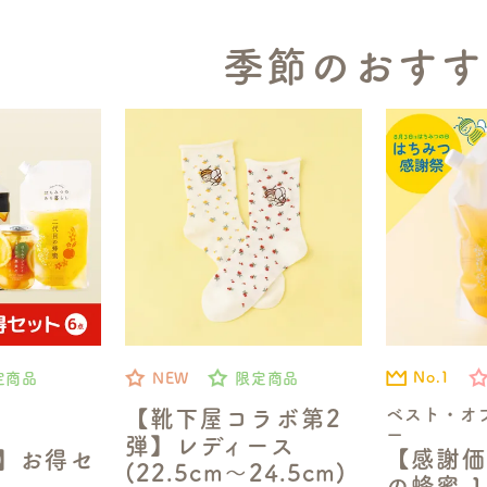
季節のおすす
No.1
定商品
NEW
限定商品
ベスト・オ
【靴下屋コラボ第2
ー
弾】レディース
【感謝価
定】お得セ
(22.5cm～24.5cm)
の蜂蜜 1