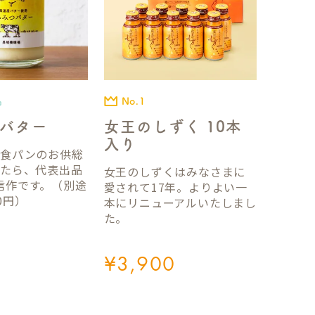
No.1
品
女王のしずく 10本
バター
入り
国食パンのお供総
ったら、代表出品
女王のしずくはみなさまに
信作です。（別途
愛されて17年。よりよい一
0円）
本にリニューアルいたしまし
た。
¥
3,900