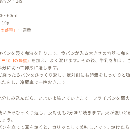
食パン…1枚
0〜60ml
10g
…適量
目の蜂蜜」
＞
食パンを浸す卵液を作ります。食パンが入る大きさの容器に卵を
を加え、よく混ぜます。その後、牛乳を加え、
「三代目の蜂蜜」
半分に切って卵液に浸します。
ほど経ったらパンをひっくり返し、反対側にも卵液をしっかりと
ふたをし、冷蔵庫で一晩おきます。
充分しみ込んだら、いよいよ焼いていきます。フライパンを弱火
分焼いたらひっくり返し、反対側も2分ほど焼きます。火が強い
しょう。
パンを立てて耳を焼くと、カリッとして美味しいです。焼けたら