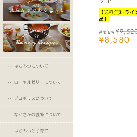
【送料無料ライ
品】
¥
9,52
通常価格
¥
8,580
はちみつについて
ローヤルゼリーについて
プロポリスについて
ながさかの養蜂について
はちみつと子育て