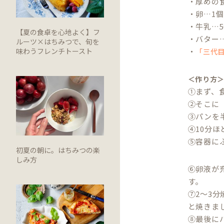
・厚めの
・卵…1個
・牛乳…5
【夏の食卓を心地よく】フ
・バター…
ルーツ×はちみつで、旬を
味わうフレンチトースト
・
「三代
＜作り方
①まず、
②そこに
③パンを
④10分
⑤容器に
初夏の朝に。はちみつの楽
しみ方
⑥卵液が
す。
⑦2〜3
と焼きま
⑧最後に