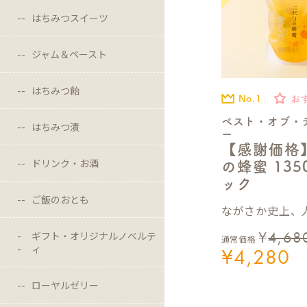
はちみつスイーツ
ジャム＆ペースト
はちみつ飴
No.1
お
ベスト・オブ・
はちみつ漬
ー
【感謝価格
ドリンク・お酒
の蜂蜜 13
ック
ご飯のおとも
ながさか史上、人
¥
4,68
ギフト・オリジナルノベルテ
通常価格
ィ
¥
4,280
ローヤルゼリー