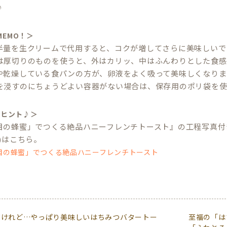
♪
 MEMO！＞
半量を生クリームで代用すると、コクが増してさらに美味しいで
は厚切りのものを使うと、外はカリッ、中はふんわりとした食感
や乾燥している食パンの方が、卵液をよく吸って美味しくなりま
を浸すのにちょうどよい容器がない場合は、保存用のポリ袋を使
のヒント♪＞
目の蜂蜜」でつくる絶品ハニーフレンチトースト』の工程写真付
)はこちら。
目の蜂蜜」でつくる絶品ハニーフレンチトースト
だけれど…やっぱり美味しいはちみつバタートー
至福の「は