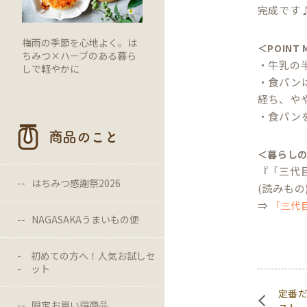
完成です
梅雨の季節を心地よく。は
＜POINT
ちみつ×ハーブのある暮ら
・牛乳の
しで軽やかに
・食パン
経ち、や
・食パン
商品のこと
＜暮らし
『「三代
はちみつ感謝祭2026
(読みもの
⇒
「三代
NAGASAKAうまいもの便
初めての方へ！人気お試しセ
ット
定番
限定お買い得商品