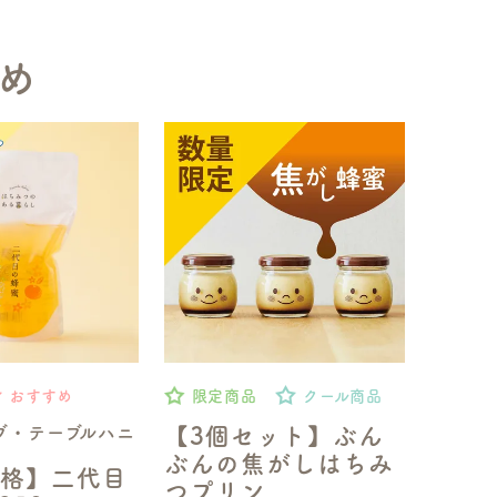
め
おすすめ
限定商品
クール商品
ブ・テーブルハニ
【3個セット】ぶん
ぶんの焦がしはちみ
格】二代目
つプリン