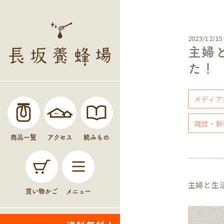
2023/12/15
主婦
た！
メディア
雑誌・新
商品一覧
アクセス
読みもの
主婦と生
買い物かご
メニュー