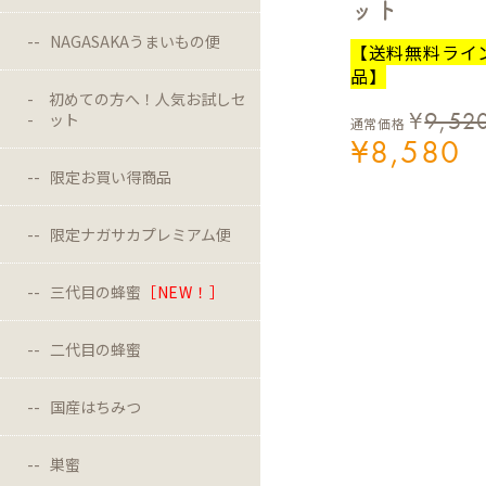
ット
NAGASAKAうまいもの便
【送料無料ライ
品】
初めての方へ！人気お試しセ
¥
9,52
ット
通常価格
¥
8,580
限定お買い得商品
限定ナガサカプレミアム便
三代目の蜂蜜
［NEW！］
二代目の蜂蜜
国産はちみつ
巣蜜