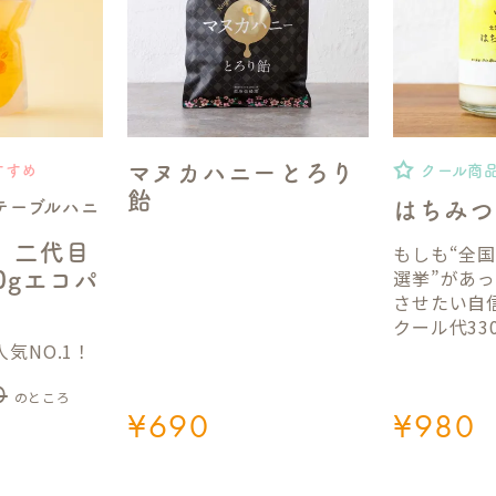
マヌカハニーとろり
すすめ
クール商
飴
テーブルハニ
はちみつ
】二代目
もしも“全
選挙”があ
50gエコパ
させたい自
クール代33
気NO.1！
0
のところ
¥
690
¥
980