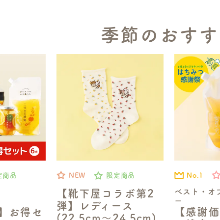
季節のおすす
No.1
定商品
NEW
限定商品
ベスト・オ
【靴下屋コラボ第2
ー
弾】レディース
【感謝価
定】お得セ
(22.5cm～24.5cm)