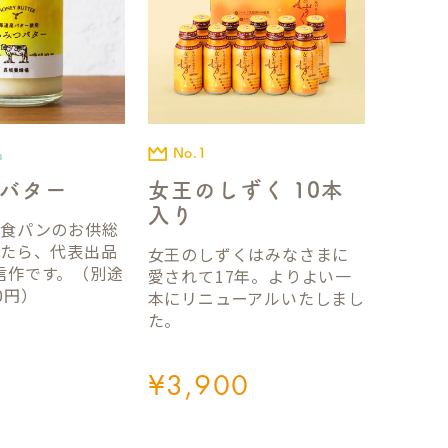
No.1
品
女王のしずく 10本
バター
入り
国食パンのお供総
ったら、代表出品
女王のしずくはみなさまに
信作です。（別途
愛されて17年。よりよい一
0円）
本にリニューアルいたしまし
た。
¥
3,900