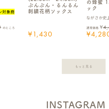
の蜂蜜 1
ぶんぶん・るんるん
ック
刺繍花柄ソックス
ン対象商
ながさか史上
0
¥
4
のところ
通常価格
¥
1,430
¥
4,28
もっと見る
INSTAGRAM