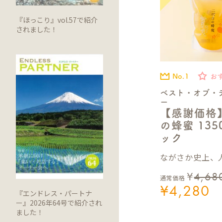
『ほっこり』vol.57で紹介
されました！
No.1
お
ベスト・オブ・
ー
【感謝価格
の蜂蜜 13
ック
ながさか史上、人
¥
4,68
通常価格
¥
4,280
『エンドレス・パートナ
ー』2026年64号で紹介され
ました！