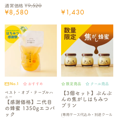
¥
9,520
通常価格
¥
8,580
¥
1,430
おすすめ
限定商品
クール商品
No.1
ベスト・オブ・テーブルハ
【3個セット】ぶんぶ
ニー
んの焦がしはちみつ
【感謝価格】二代目
プリン
の蜂蜜 1350gエコパ
ック
(専用ケース代込み・別途クール