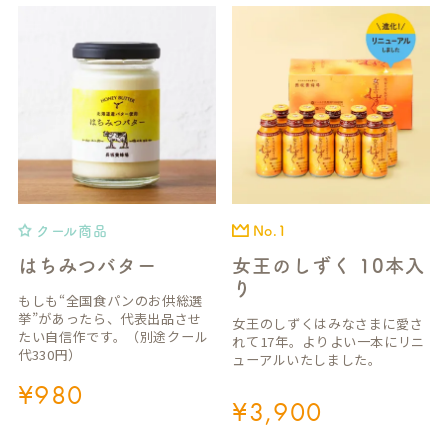
クール商品
No.1
はちみつバター
女王のしずく 10本入
り
もしも“全国食パンのお供総選
挙”があったら、代表出品させ
女王のしずくはみなさまに愛さ
たい自信作です。（別途クール
れて17年。よりよい一本にリニ
代330円）
ューアルいたしました。
¥
980
¥
3,900