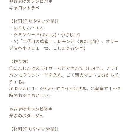
＊おまけのレシピ①＊
キャロットラぺ
【材料(作りやすい分量)】
・にんじん…１本
・クミンシード(あれば)…小さじ1/2
・A(「二代目の蜂蜜」、レモン汁〈または酢〉、オリー
ブ油各小さじ１ 塩、こしょう各少々)
【作り方】
①にんじんはスライサーなどでせん切りにする。フライ
パンにクミンシードを入れ、ごく弱火で１～２分から煎
りする。
②ボウルに１、Aを入れてさっと混ぜる。冷蔵室で１～２
時間おくとおいしい。
＊おまけのレシピ②＊
かぶのポタージュ
【材料(作りやすい分量)】