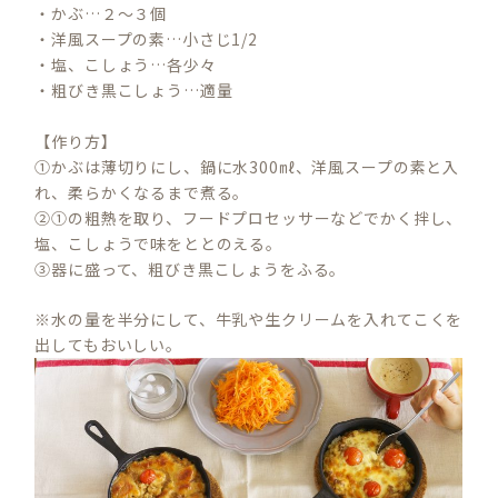
・かぶ…２～３個
・洋風スープの素…小さじ1/2
・塩、こしょう…各少々
・粗びき黒こしょう…適量
【作り方】
①かぶは薄切りにし、鍋に水300㎖、洋風スープの素と入
れ、柔らかくなるまで煮る。
②①の粗熱を取り、フードプロセッサーなどでかく拌し、
塩、こしょうで味をととのえる。
③器に盛って、粗びき黒こしょうをふる。
※水の量を半分にして、牛乳や生クリームを入れてこくを
S
出してもおいしい。
E
A
R
C
H