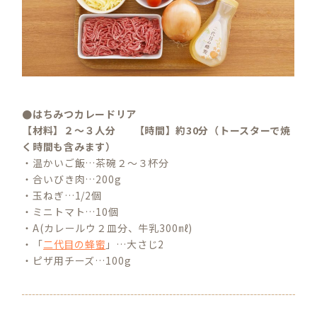
●はちみつカレードリア
【材料】２～３人分 【時間】約30分（トースターで焼
く時間も含みます）
・温かいご飯…茶碗２～３杯分
・合いびき肉…200g
・玉ねぎ…1/2個
・ミニトマト…10個
・A(カレールウ２皿分、牛乳300㎖)
・「
二代目の蜂蜜
」…大さじ2
・ピザ用チーズ…100g