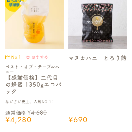
マヌカハニーとろり飴
おすすめ
No.1
ベスト・オブ・テーブルハ
ニー
【感謝価格】二代目
の蜂蜜 1350gエコパ
ック
ながさか史上、人気NO.1！
¥
4,680
通常価格
¥
4,280
¥
690