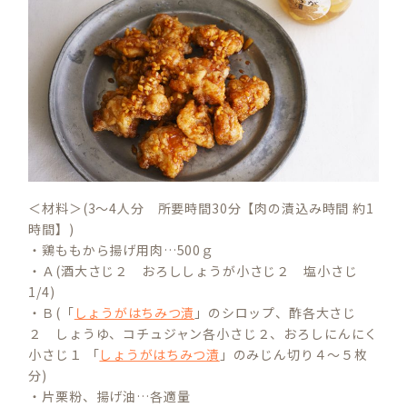
＜材料＞(3～4人分 所要時間30分【肉の漬込み時間 約1
時間】)
・鶏ももから揚げ用肉…500ｇ
・Ａ(酒大さじ２ おろししょうが小さじ２ 塩小さじ
1/4)
・Ｂ(「
しょうがはちみつ漬
」のシロップ、酢各大さじ
２ しょうゆ、コチュジャン各小さじ２、おろしにんにく
小さじ１ 「
しょうがはちみつ漬
」のみじん切り４～５枚
分)
・片栗粉、揚げ油…各適量