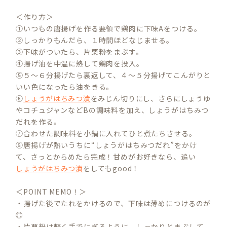
＜作り方＞
①いつもの唐揚げを作る要領で鶏肉に下味Aをつける。
②しっかりもんだら、１時間ほどなじませる。
③下味がついたら、片栗粉をまぶす。
④揚げ油を中温に熱して鶏肉を投入。
⑤５～６分揚げたら裏返して、４～５分揚げてこんがりと
いい色になったら油をきる。
⑥
しょうがはちみつ漬
をみじん切りにし、さらにしょうゆ
やコチュジャンなどBの調味料を加え、しょうがはちみつ
だれを作る。
⑦合わせた調味料を小鍋に入れてひと煮たちさせる。
⑧唐揚げが熱いうちに“しょうがはちみつだれ”をかけ
て、さっとからめたら完成！甘めがお好きなら、追い
しょうがはちみつ漬
をしてもgood！
＜POINT MEMO！＞
・揚げた後でたれをかけるので、下味は薄めにつけるのが
◎
・片栗粉は軽く手でにぎるように、しっかりとまぶして