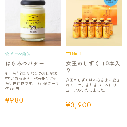
クール商品
No.1
はちみつバター
女王のしずく 10本入
り
もしも“全国食パンのお供総選
挙”があったら、代表出品させ
女王のしずくはみなさまに愛さ
たい自信作です。（別途クール
れて17年。よりよい一本にリニ
代330円）
ューアルいたしました。
¥
980
¥
3,900