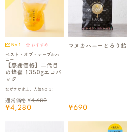
マヌカハニーとろり飴
おすすめ
No.1
ベスト・オブ・テーブルハ
ニー
【感謝価格】二代目
の蜂蜜 1350gエコパ
ック
ながさか史上、人気NO.1！
¥
4,680
通常価格
¥
4,280
¥
690