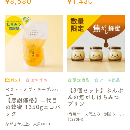
¥
8,580
¥
1,430
おすすめ
限定商品
クール商品
No.1
ベスト・オブ・テーブルハ
【3個セット】ぶんぶ
ニー
んの焦がしはちみつ
【感謝価格】二代目
プリン
の蜂蜜 1350gエコパ
ック
(専用ケース代込み・別途クール
代330円)
ながさか史上、人気NO.1！