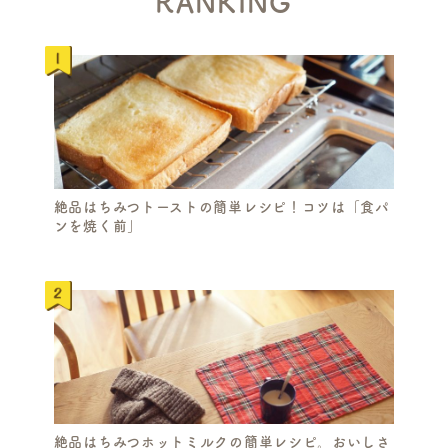
RANKING
絶品はちみつトーストの簡単レシピ！コツは「食パ
ンを焼く前」
S
E
A
R
C
H
絶品はちみつホットミルクの簡単レシピ。おいしさ