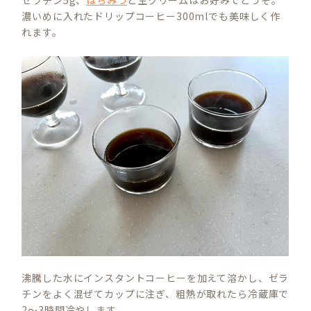
ゼラチン5g、
はちみつ
と生クリームはお好みでどうぞ。
濃いめに入れたドリップコーヒー300mlでも美味しく作
れます。
沸騰した水にインスタントコーヒーを加えて溶かし、ゼラ
チンをよく混ぜてカップに注ぎ、粗熱が取れたら冷蔵庫で
2～3時間冷やします。