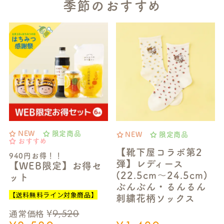
季節のおすすめ
NEW
限定商品
NEW
限定商品
おすすめ
【靴下屋コラボ第2
940円お得！！
弾】レディース
【WEB限定】お得セ
(22.5cm～24.5cm)
ット
ぶんぶん・るんるん
【送料無料ライン対象商品】
刺繍花柄ソックス
¥
9,520
通常価格