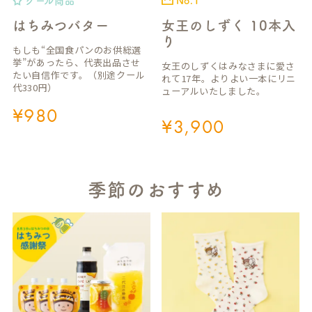
クール商品
No.1
はちみつバター
女王のしずく 10本入
り
もしも“全国食パンのお供総選
挙”があったら、代表出品させ
女王のしずくはみなさまに愛さ
たい自信作です。（別途クール
れて17年。よりよい一本にリニ
代330円）
ューアルいたしました。
¥
980
¥
3,900
季節のおすすめ