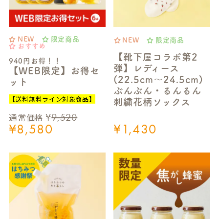
NEW
限定商品
NEW
限定商品
おすすめ
【靴下屋コラボ第2
940円お得！！
弾】レディース
【WEB限定】お得セ
(22.5cm～24.5cm)
ット
ぶんぶん・るんるん
【送料無料ライン対象商品】
刺繍花柄ソックス
¥
9,520
通常価格
¥
8,580
¥
1,430