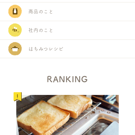
A
商品のこと
R
C
H
社内のこと
はちみつレシピ
RANKING