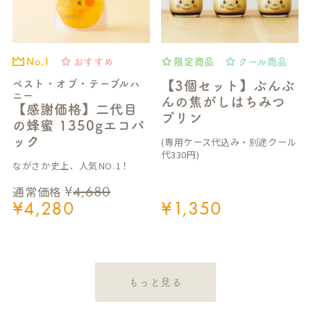
おすすめ
限定商品
クール商品
No.1
ベスト・オブ・テーブルハ
【3個セット】ぶんぶ
ニー
んの焦がしはちみつ
【感謝価格】二代目
プリン
の蜂蜜 1350gエコパ
ック
(専用ケース代込み・別途クール
代330円)
ながさか史上、人気NO.1！
¥
4,680
通常価格
¥
4,280
¥
1,350
もっと見る