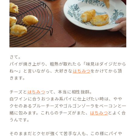
さて。
パイが焼き上がり、粗熱が取れたら「味見はダイジだから
ね～」と言いながら、大好きな
はちみつ
をかけてから頂
きます。
チーズと
はちみつ
って、本当に相性抜群。
白ワインに合うおつまみ系パイに仕上げたい時は、やや
クセのあるブルーチーズやゴルゴンゾーラをベーコンと一
緒に包みます。これらのチーズがまた、
はちみつ
とよく合
うんです。
そのままだとクセが強くて苦手な人も、この様にパイや