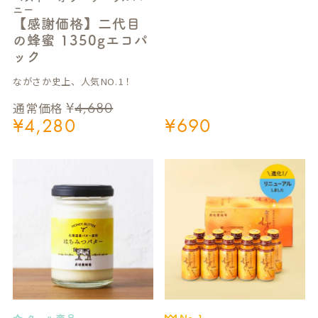
ニー
【感謝価格】二代目
の蜂蜜 1350gエコパ
ック
ながさか史上、人気NO.1！
¥
4,680
通常価格
¥
4,280
¥
690