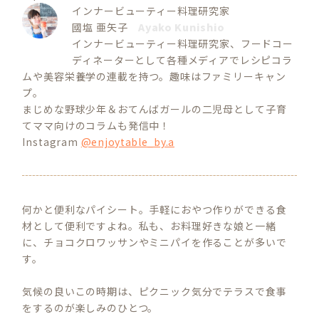
インナービューティー料理研究家
國塩 亜矢子
Ayako Kunishio
インナービューティー料理研究家、フードコー
ディネーターとして各種メディアでレシピコラ
ムや美容栄養学の連載を持つ。趣味はファミリーキャン
プ。
まじめな野球少年＆おてんばガールの二児母として子育
てママ向けのコラムも発信中！
Instagram
@enjoytable_by.a
何かと便利なパイシート。手軽におやつ作りができる食
材として便利ですよね。私も、お料理好きな娘と一緒
に、チョコクロワッサンやミニパイを作ることが多いで
す。
気候の良いこの時期は、ピクニック気分でテラスで食事
をするのが楽しみのひとつ。