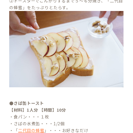
②トースターでこんがりするまで５～６分焼き、「二代目
の蜂蜜」をたっぷりとたらす。
●さば缶トースト
【材料】1人分 【時間】10分
・食パン・・・１枚
・さばの水煮缶・・・1/2個
・「
二代目の蜂蜜
」・・・お好きなだけ