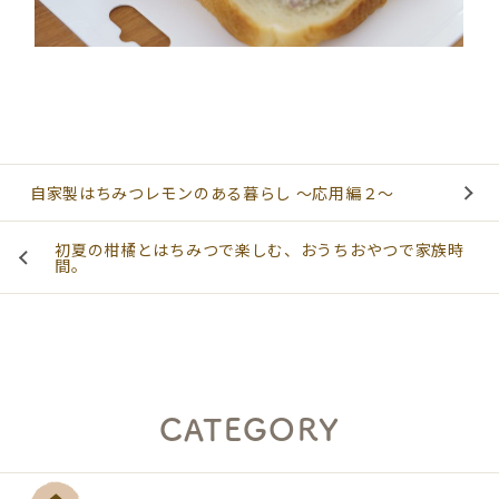
自家製はちみつレモンのある暮らし ～応用編２～
初夏の柑橘とはちみつで楽しむ、おうちおやつで家族時
間。
S
E
A
R
C
CATEGORY
H