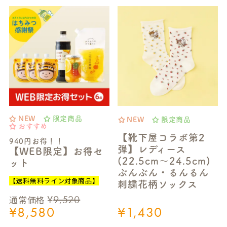
NEW
限定商品
NEW
限定商品
おすすめ
【靴下屋コラボ第2
940円お得！！
弾】レディース
【WEB限定】お得セ
(22.5cm～24.5cm)
ット
ぶんぶん・るんるん
【送料無料ライン対象商品】
刺繍花柄ソックス
¥
9,520
通常価格
¥
8,580
¥
1,430