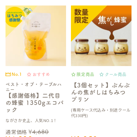
おすすめ
限定商品
クール商品
No.1
ベスト・オブ・テーブルハ
【3個セット】ぶんぶ
ニー
んの焦がしはちみつ
【感謝価格】二代目
プリン
の蜂蜜 1350gエコパ
ック
(専用ケース代込み・別途クール
代330円)
ながさか史上、人気NO.1！
¥
4,680
通常価格