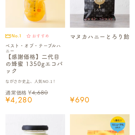
マヌカハニーとろり飴
おすすめ
No.1
ベスト・オブ・テーブルハ
ニー
【感謝価格】二代目
の蜂蜜 1350gエコパ
ック
ながさか史上、人気NO.1！
¥
4,680
通常価格
¥
4,280
¥
690